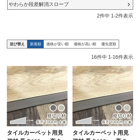
やわらか段差解消スロープ
2
件中
1
-
2
件表示
並び替え
新着順
価格が安い順
価格が高い順
優先度順
16
件中
1
-
16
件表示
タイルカーペット用見
タイルカーペット用見