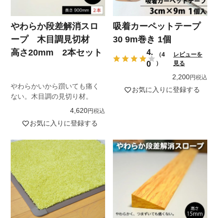
やわらか段差解消スロ
吸着カーペットテープ
ープ 木目調見切材
30 9m巻き 1個
4.
高さ20mm 2本セット
（4
レビューを
0
）
見る
2,200
税込
やわらかいから躓いても痛く
お気に入りに登録する
ない。木目調の見切り材。
4,620
税込
お気に入りに登録する