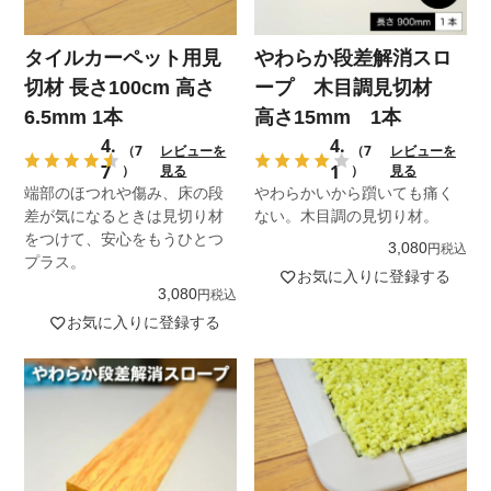
タイルカーペット用見
やわらか段差解消スロ
切材 長さ100cm 高さ
ープ 木目調見切材
6.5mm 1本
高さ15mm 1本
4.
4.
（7
レビューを
（7
レビューを
7
1
）
見る
）
見る
端部のほつれや傷み、床の段
やわらかいから躓いても痛く
差が気になるときは見切り材
ない。木目調の見切り材。
をつけて、安心をもうひとつ
3,080
税込
プラス。
お気に入りに登録する
3,080
税込
お気に入りに登録する