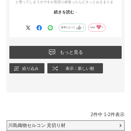
と滑ってしまうのですが見切り材使ったらピタッとおさまりま
した。?裏面は両面テープではなく滑り止め防止のシリコン？的
続きを読む
なものなので、粘着材が床につく心配もなくて有り難かったで
す。?足りない分、追加購入しようと思います。
参考になった
2
Like!
0
もっと見る
絞り込み
表示：新しい順
2
件中
1
-
2
件表示
川島織物セルコン 見切り材