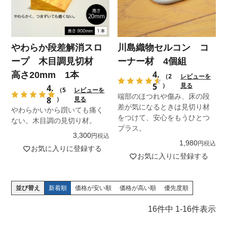
やわらか段差解消スロ
川島織物セルコン コ
ープ 木目調見切材
ーナー材 4個組
4.
高さ20mm 1本
（2
レビューを
5
）
見る
4.
（5
レビューを
端部のほつれや傷み、床の段
8
）
見る
差が気になるときは見切り材
やわらかいから躓いても痛く
をつけて、安心をもうひとつ
ない。木目調の見切り材。
プラス。
3,300
税込
1,980
税込
お気に入りに登録する
お気に入りに登録する
並び替え
新着順
価格が安い順
価格が高い順
優先度順
16
件中
1
-
16
件表示