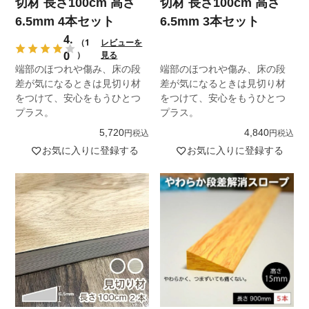
切材 長さ100cm 高さ
切材 長さ100cm 高さ
6.5mm 4本セット
6.5mm 3本セット
4.
（1
レビューを
0
）
見る
端部のほつれや傷み、床の段
端部のほつれや傷み、床の段
差が気になるときは見切り材
差が気になるときは見切り材
をつけて、安心をもうひとつ
をつけて、安心をもうひとつ
プラス。
プラス。
5,720
4,840
税込
税込
お気に入りに登録する
お気に入りに登録する