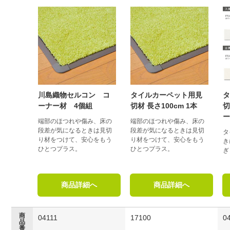
川島織物セルコン コ
タイルカーペット用見
ーナー材 4個組
切材 長さ100cm 1本
切
端部のほつれや傷み、床の
端部のほつれや傷み、床の
段差が気になるときは見切
段差が気になるときは見切
タ
り材をつけて、安心をもう
り材をつけて、安心をもう
き
ひとつプラス。
ひとつプラス。
ぎ
商品詳細へ
商品詳細へ
商
04111
17100
0
品
番