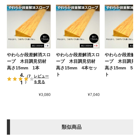
やわらか段差解消スロ
やわらか段差解消スロ
やわらか段差解消
ープ 木目調見切材
ープ 木目調見切材
ープ 木目調見
高さ15mm 1本
高さ15mm 4本セッ
高さ15mm 5本
4.
ト
ト
（7
レビュー
1
）
を見る
¥3,080
¥7,040
¥
類似商品