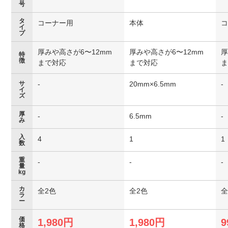
号
タ
コーナー用
本体
イ
プ
厚みや高さが6〜12mm
厚みや高さが6〜12mm
厚
特
徴
まで対応
まで対応
サ
-
20mm×6.5mm
-
イ
ズ
厚
-
6.5mm
-
み
入
4
1
1
数
重
-
-
-
量
kg
カ
全2色
全2色
全
ラ
ー
価
1,980円
1,980円
9
格