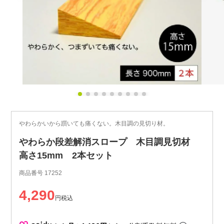
やわらかいから躓いても痛くない。木目調の見切り材。
やわらか段差解消スロープ 木目調見切材
高さ15mm 2本セット
商品番号
17252
4,290
税込