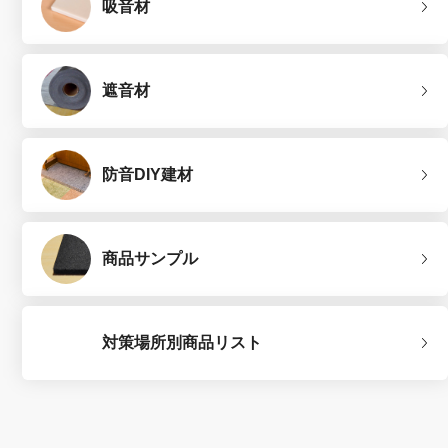
吸音材
遮音材
防音DIY建材
商品サンプル
対策場所別商品リスト