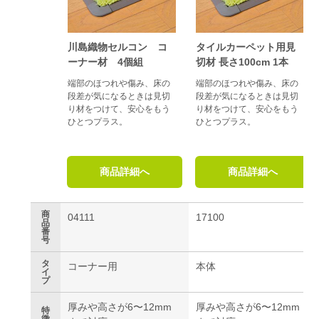
川島織物セルコン コ
タイルカーペット用見
ーナー材 4個組
切材 長さ100cm 1本
端部のほつれや傷み、床の
端部のほつれや傷み、床の
段差が気になるときは見切
段差が気になるときは見切
り材をつけて、安心をもう
り材をつけて、安心をもう
ひとつプラス。
ひとつプラス。
商品詳細へ
商品詳細へ
商
04111
17100
品
番
号
タ
コーナー用
本体
イ
プ
厚みや高さが6〜12mm
厚みや高さが6〜12mm
特