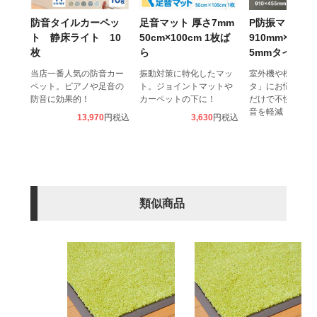
防音タイルカーペッ
足音マット 厚さ7mm
P防振マット
ト 静床ライト 10
50cm×100cm 1枚ば
910mm×455
枚
ら
5mmタイプ 1
当店一番人気の防音カー
振動対策に特化したマッ
室外機や機械の「
ペット。ピアノや足音の
ト。ジョイントマットや
タ」にお悩みなら
防音に効果的！
カーペットの下に！
だけで不快な振動
音を軽減
13,970
税込
3,630
税込
2,8
類似商品