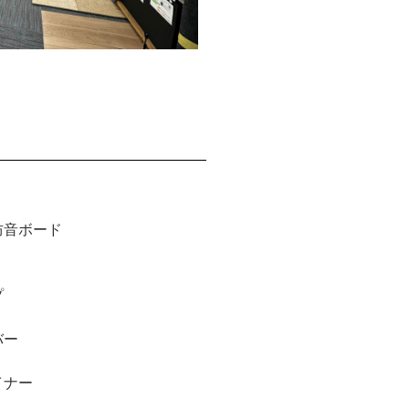
防音ボード
プ
バー
イナー