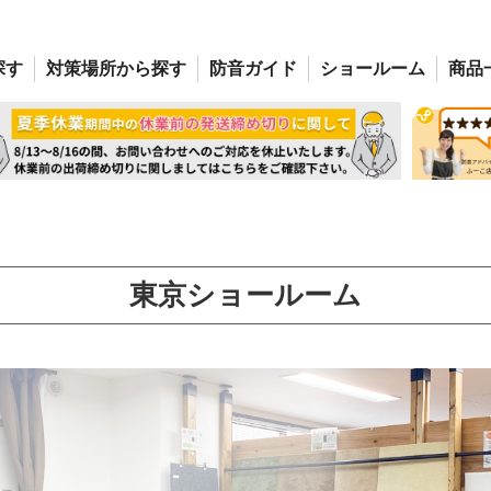
探す
対策場所
から探す
防音
ガイド
ショー
ルーム
商品
東京ショールーム