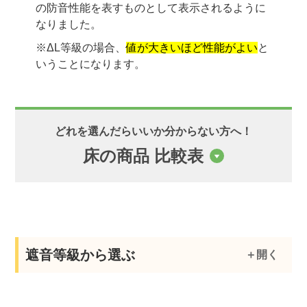
の防音性能を表すものとして表示されるように
なりました。
※ΔL等級の場合、
値が大きいほど性能がよい
と
いうことになります。
どれを選んだらいいか分からない方へ！
床の商品 比較表
スクロールできます
防音性能
商品名
価格(税込)
口コミ
(遮音等級)
遮音等級から選ぶ
静床ライト
ΔLL-4
2,442円〜
4.6 (1