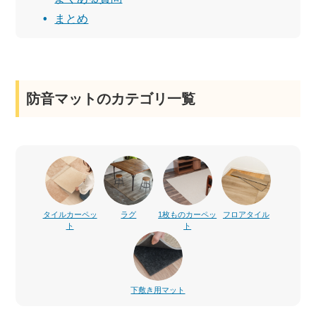
まとめ
防音マットのカテゴリ一覧
タイルカーペッ
ラグ
1枚ものカーペッ
フロアタイル
ト
ト
下敷き用マット