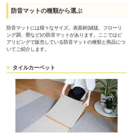
静床プレミア
ΔLL-4
3,850円〜
4.5 (
防音マットの種類から選ぶ
快適防音
ΔLL-7
17,600円〜
防音マットには様々なサイズ、表面材(絨毯、フローリ
マットウッド
4.6 (
ング調、畳など)の防音マットがあります。ここではピ
アリビングで販売している防音マットの種類と商品につ
リフェイスタイ
いてご紹介します。
ΔLL-3
4,620円〜
－
ル
タイルカーペット
サンシンフォニ
ΔLL-6
3,850円〜
ーII
5.0 (
足音マット
ΔLL-4
22,000円〜
－
Woody
畳無音
ΔLL-7
23,100円〜
4.0 (
足音マット
ΔLL-4
3,630円〜