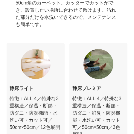
4.4 (
50cm角のカーペット。カッターでカットがで
き、設置したい場所に合わせて敷けます。汚れ
アンダーラグ
ΔLL-1
8,800円〜
－
た部分だけを水洗いできるので、メンテナンス
も簡単です。
P防振マット
LL-55
2,860円〜
4.5 (1
静床ライト
静床プレミア
特徴：ΔLL-4／特殊な3
特徴：ΔLL-4／特殊な3
重構造／保温・断熱・
重構造／保温・断熱・
防ダニ・防炎機能・水
防ダニ・消臭・防炎機
洗い可・カット可／
能・水洗い可・カット
50cm×50cm／12色展開
可／50cm×50cm／3色