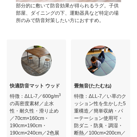
部分的に敷いて防音効果が得られるラグ。子供
部屋、ダイニングの下、運動器具など特定の場
所のみで防音対策したい方におすすめ。
快適防音マット ウッド
畳無音(たたむね)
3
特徴：ΔLL-7／600g/m
特徴：ΔLL-7／い草のク
の高密度素材／止水
ッション性を生かした5
性・耐久性・滑り止め
重構造／簡単収納・パ
／70cm×160cm・
ーテーション使用可・
190cm×190cm・
防ダニ・防臭・調湿・
190cm×240cm／2色展
断熱／100cm×200cm／