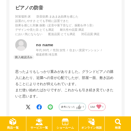
ピアノの防音
対策場所
:床
防音効果
:まあまあ効果を感じた
設置のしやすさ
:とても手軽に設置できた
効果を感じた対象
:振動（足音や落下音など、振動を伴う音）
デザインや見た目
:とても満足
耐久性や品質
:満足
におい
:気にならない
配送品質
:とても満足
対応品質
:満足
no name
年代:
30代
性別:
女性
住まい:
賃貸マンション
都道府県:
埼玉県
思ったよりもしっかり重みがありました。グランドピアノの購
入にあたり、近隣への音が心配でしたが、部屋一面、敷き詰め
ることによりそれが抑えられています。
まだ使い始めたばかりですが、これからも引き続き見ていきた
いと思います。
参考になった
0
Like!
0
サービス一覧
商品一覧
ショールーム
オンライン相談
検索