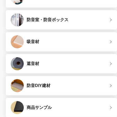
防音室・防音ボックス
吸音材
遮音材
防音DIY建材
商品サンプル