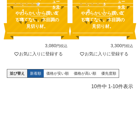
ュー
ュー
.
.
7
5
を見
を見
）
）
1
8
る
る
やわらかいから躓いて
やわらかいから躓いて
も痛くない。木目調の
も痛くない。木目調の
見切り材。
見切り材。
3,080
3,300
税込
税込
お気に入りに登録する
お気に入りに登録する
並び替え
新着順
価格が安い順
価格が高い順
優先度順
10
件中
1
-
10
件表示