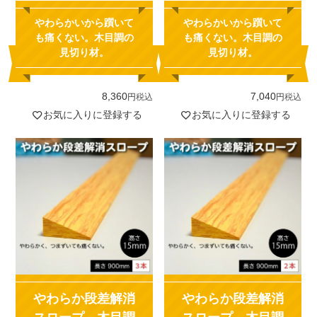
やわらかいから躓いて
やわらかいから躓いて
も痛くない。木目調の
も痛くない。木目調の
見切り材。
見切り材。
8,360
7,040
税込
税込
お気に入りに登録する
お気に入りに登録する
やわらか段差解消
やわらか段差解消