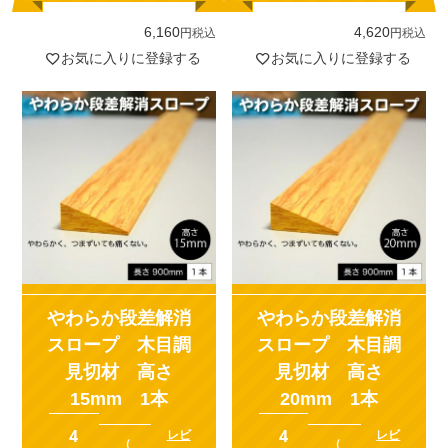
6,160
4,620
税込
税込
お気に入りに登録する
お気に入りに登録する
やわらか段差解消
やわらか段差解消
スロープ 木目調
スロープ 木目調
見切材 高さ
見切材 高さ
15mm 1本
20mm 1本
4
4
レビ
レビ
（
（