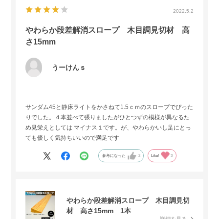
2022.5.2
やわらか段差解消スロープ 木目調見切材 高
さ15mm
うーけんｓ
サンダム45と静床ライトをかさねて1.5ｃｍのスロープでぴった
りでした。４本並べて張りましたがひとつずの模様が異なるた
め見栄えとしては マイナス１です。が、やわらかいし足にとっ
ても優しく気持ちいいので満足です
参考になった
2
Like!
3
やわらか段差解消スロープ 木目調見切
材 高さ15mm 1本
詳細を見る