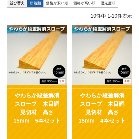
並び替え
新着順
価格が安い順
価格が高い順
優先度順
10
件中
1
-
10
件表示
やわらか段差解消
やわらか段差解消
スロープ 木目調
スロープ 木目調
見切材 高さ
見切材 高さ
15mm 5本セット
15mm 4本セット