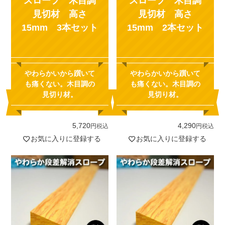
スロープ 木目調
スロープ 木目調
見切材 高さ
見切材 高さ
15mm 3本セット
15mm 2本セット
やわらかいから躓いて
やわらかいから躓いて
も痛くない。木目調の
も痛くない。木目調の
見切り材。
見切り材。
5,720
4,290
税込
税込
お気に入りに登録する
お気に入りに登録する