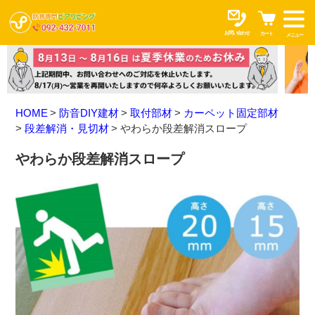
お問い合わせ
カート
メニュー
HOME
防音DIY建材
取付部材
カーペット固定部材
段差解消・見切材
やわらか段差解消スロープ
やわらか段差解消スロープ