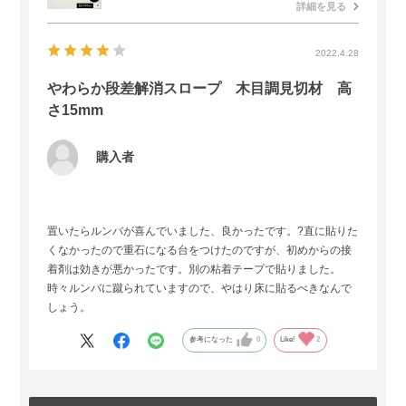
詳細を見る
2022.4.28
やわらか段差解消スロープ 木目調見切材 高
さ15mm
購入者
置いたらルンバが喜んでいました、良かったです。?直に貼りた
くなかったので重石になる台をつけたのですが、初めからの接
着剤は効きが悪かったです。別の粘着テープで貼りました。
時々ルンバに蹴られていますので、やはり床に貼るべきなんで
しょう。
参考になった
0
Like!
2