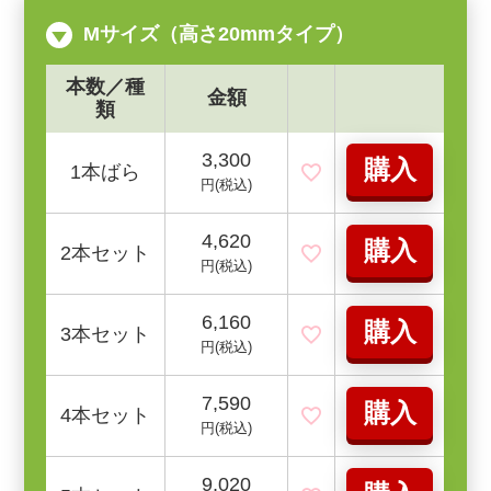
Mサイズ（高さ20mmタイプ）
本数／種
金額
類
3,300
購入
1本ばら
円(税込)
4,620
購入
2本セット
円(税込)
6,160
購入
3本セット
円(税込)
7,590
購入
4本セット
円(税込)
9,020