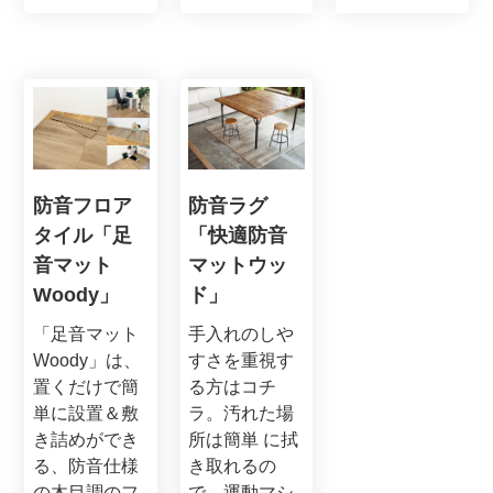
防音フロア
防音ラグ
タイル「足
「快適防音
音マット
マットウッ
Woody」
ド」
「足音マット
手入れのしや
Woody」は、
すさを重視す
置くだけで簡
る方はコチ
単に設置＆敷
ラ。汚れた場
き詰めができ
所は簡単 に拭
る、防音仕様
き取れるの
の木目調のフ
で、運動マシ