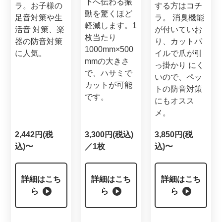
下へ伝わる振
ラ。お子様の
する方はコチ
動を驚くほど
足音対策や生
ラ。 消臭機能
軽減します。1
活音 対策、楽
が付いていお
枚当たり
器の防音対策
り、カットパ
1000mm×500
に人気。
イルで爪が引
mmの大きさ
っ掛かり にく
で、ハサミで
いので、ペッ
カットが可能
トの防音対策
です。
にもオスス
メ。
2,442円(税
3,300円(税込)
3,850円(税
込)〜
／1枚
込)〜
詳細はこち
詳細はこち
詳細はこち
ら
ら
ら