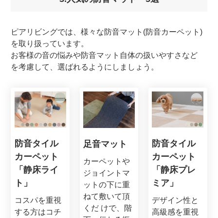
ピアリビングでは、様々な防音マット(防音カーペット)
を取り扱っています。
お客様の音の悩みや防音マット自体の扱いやすさなど
を考慮して、選ばれるようにしましょう。
防音タイル
防音タイル
足音マット
カーペット
カーペット
カーペットや
「静床ライ
「静床プレ
ジョイントマ
ト」
ミア」
ットの下に重
ねて敷いて頂
コスパを重視
デザイン性と
くだ けで、階
する方はコチ
高級感を重視