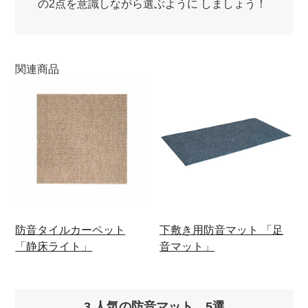
の2点を意識しながら選ぶように しましょう！
関連商品
防音タイルカーペット
下敷き用防音マット 「足
「静床ライト」
音マット」
3.人気の防音マット 5選