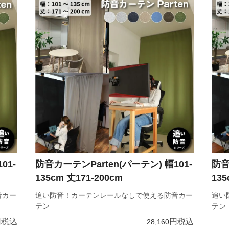
01-
防音カーテンParten(パーテン) 幅101-
防音
135cm 丈171-200cm
135
音カー
追い防音！カーテンレールなしで使える防音カー
追い
テン
テン
税込
税込
28,160