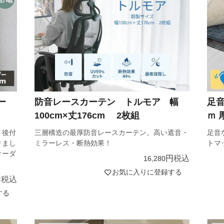
バー
防音レースカーテン トルモア 幅
足音
100cm×丈176cm 2枚組
ｍ 
、後付
三層構造の最厚防音レースカーテン。高い遮音・
足音
りまし
ミラーレス・断熱効果！
トマ
オーダ
税込
16,280
お気に入りに登録する
税込
する