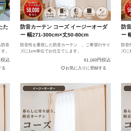
たた
防音カーテン コーズ イージーオーダ
防音
ー 幅271-300cm×丈50-80cm
ー 幅
る防音
防音性を重視した防音カーテン 。ご希望のサイ
防音
ます。
ズに1cm単位でお仕立てします。
ズに
税込
税込
61,160
する
お気に入りに登録する