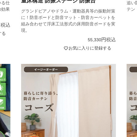
重床構造 防振ステージ 防振台
いる仕
追い
の効果
テン
グランドピアノやドラム・運動器具等の振動対策
。
に！防音ボードと防音マット・防音カーペットを
組み合わせて浮床工法形式の床用防音ボードを実
税込
現。
する
税込
55,330
お気に入りに登録する