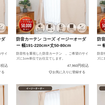
ーダ
防音カーテン コーズ イージーオーダ
防音
ー 幅191-220cm×丈50-80cm
ー 幅
のサイ
防音性を重視した防音カーテン 。ご希望のサイ
防音
ズに1cm単位でお仕立てします。
ズに
税込
税込
47,960
する
お気に入りに登録する