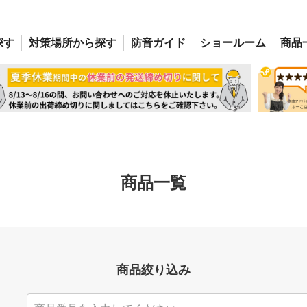
探す
対策場所
から探す
防音
ガイド
ショー
ルーム
商品
商品一覧
商品絞り込み