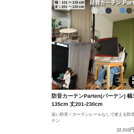
防音カーテンParten(パーテン) 幅1
135cm 丈201-230cm
追い防音！カーテンレールなしで使える防
テン
32,010