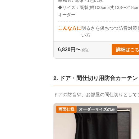
率99% / 遮像 / 1色のみ
◆サイズ：既製(幅100cm×丈133〜218cm)
オーダー
こんな方に
明るさを保ちつつ防音対策
い方
6,820円〜
詳細はこ
(税込)
2. ドア・間仕切り用防音カーテン
ドアの防音や、お部屋の間仕切りとして
両面仕様
オーダーサイズのみ