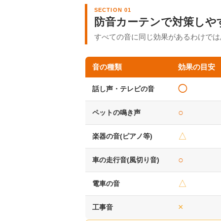
SECTION 01
防音カーテンで対策しや
すべての音に同じ効果があるわけでは
音の種類
効果の目安
◯
話し声・テレビの音
○
ペットの鳴き声
△
楽器の音(ピアノ等)
○
車の走行音(風切り音)
△
電車の音
×
工事音