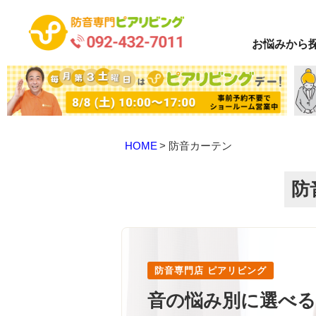
お悩み
から
HOME
防音カーテン
防
防音専門店 ピアリビング
音の悩み別に選べる