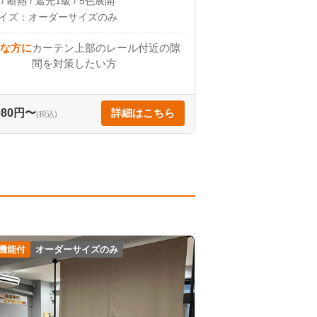
/ 断熱 / 遮光1級 / 5色展開
イズ：オーダーサイズのみ
な方に
カーテン上部のレール付近の隙
間を対策したい方
,980円〜
詳細はこちら
(税込)
機能付
オーダーサイズのみ