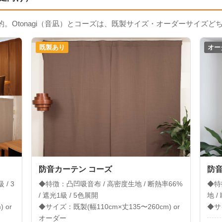
。Otonagi（音凪）とコーズは、既製サイズ・オーダーサイズど
既製あり
オー
防音カーテン コーズ
防音
/ 3
◆特徴：凸凹吸音布 / 高密度生地 / 断熱率66%
◆特
/ 遮光1級 / 5色展開
地 /
 or
◆サイズ：既製(幅110cm×丈135〜260cm) or
◆サ
オーダー