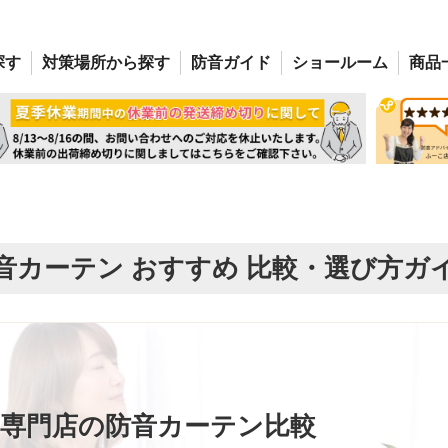
探す
対策場所
から探す
防音
ガイド
ショー
ルーム
商品
音カーテン おすすめ 比較・選び方ガ
専門店の防音カーテン比較