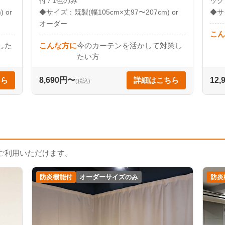
付 / 1色のみ
ック 
 or
◆サイズ：既製(幅105cm×丈97〜207cm) or
◆サ
オーダー
こん
した
こんな方に
今のカーテンを活かして対策し
たい方
ちら
8,690円〜
詳細はこちら
12
(税込)
ご利用いただけます。
防炎機能付
オーダーサイズのみ
防炎