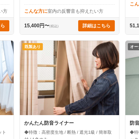
こん
い方
こんな方に
室内の反響音も抑えたい方
ちら
15,400円〜
詳細はこちら
51
(税込)
既製あり
オー
かんたん防音ライナー
防音
ット
◆特徴：高密度生地 / 断熱 / 遮光1級 / 簡単取
◆特