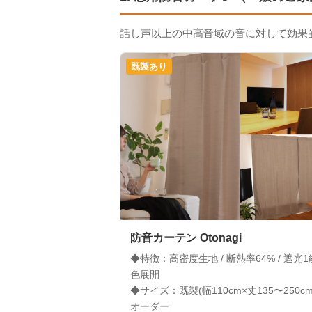
話し声以上の中高音域の音に対して効果的
既製あり
防音カーテン Otonagi
◆特徴：高密度生地 / 断熱率64% / 遮光1級 
色展開
◆サイズ：既製(幅110cm×丈135〜250cm)
オーダー