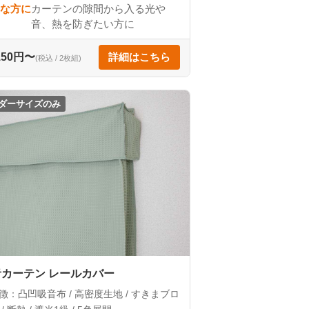
な方に
カーテンの隙間から入る光や
音、熱を防ぎたい方に
,150円〜
詳細はこちら
(税込 / 2枚組)
ダーサイズのみ
カーテン レールカバー
徴：凸凹吸音布 / 高密度生地 / すきまブロ