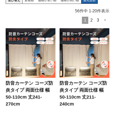
並び替え
新着順
価格が安い順
価格が高い順
優先度順
56
件中
1
-
20
件表示
1
2
3
防音カーテン コーズ防
防音カーテン コーズ防
炎タイプ 両面仕様 幅
炎タイプ 両面仕様 幅
50-110cm 丈241-
50-110cm 丈211-
270cm
240cm