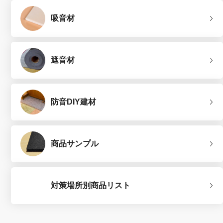
吸音材
遮音材
防音DIY建材
商品サンプル
対策場所別商品リスト