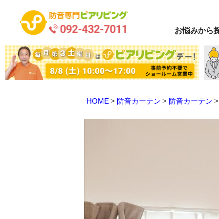
お悩み
から
HOME
防音カーテン
防音カーテン