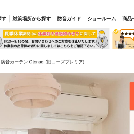
探す
対策場所
から探す
防音
ガイド
ショー
ルーム
商品
防音カーテン Otonagi (旧コーズプレミア)