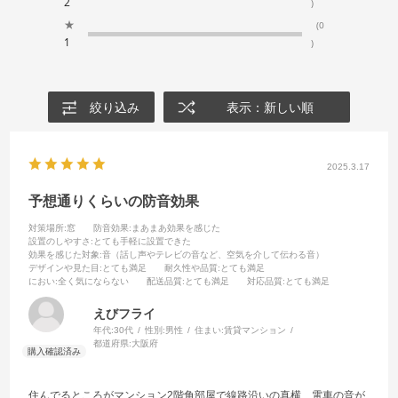
2
)
★
(0
1
)
絞り込み
表示：新しい順
2025.3.17
予想通りくらいの防音効果
対策場所
:窓
防音効果
:まあまあ効果を感じた
設置のしやすさ
:とても手軽に設置できた
効果を感じた対象
:音（話し声やテレビの音など、空気を介して伝わる音）
デザインや見た目
:とても満足
耐久性や品質
:とても満足
におい
:全く気にならない
配送品質
:とても満足
対応品質
:とても満足
えびフライ
年代:
30代
性別:
男性
住まい:
賃貸マンション
都道府県:
大阪府
住んでるところがマンション2階角部屋で線路沿いの真横、電車の音が