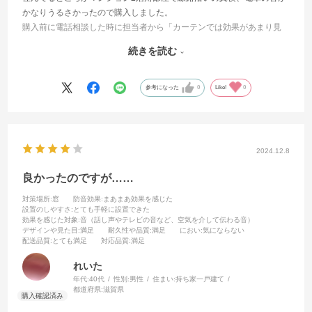
かなりうるさかったので購入しました。
購入前に電話相談した時に担当者から「カーテンでは効果があまり見
込めないと思います」みたいな感じでメリット・デメリットを正直に
続きを読む
説明してもらっていた。
ただ動画を見た感じかなり軽減できている感じに思えたから思い切っ
て購入。
参考になった
0
Like!
0
サイズは記載通り測定した値で購入してぴったりで問題なし、質感と
色は綺麗でそこは満足。
肝心の音は元々うるさ過ぎたのもあるが、高音等は十分実感できるく
らいには軽減された。
2024.12.8
だが動画くらい軽減できてる感じはなかった。※電車の振動が大きい
過ぎるのが原因かと思ってる
良かったのですが……
特に低音は相変わらずかなりうるさいので、線路沿いの方で悩んでる
対策場所
:窓
防音効果
:まあまあ効果を感じた
方は防音壁の方が良いと思う。※担当者も買うなら防音壁の方を進め
設置のしやすさ
:とても手軽に設置できた
てきてたし
効果を感じた対象
:音（話し声やテレビの音など、空気を介して伝わる音）
デザインや見た目
:満足
耐久性や品質
:満足
におい
:気にならない
高音のストレスはまぁまぁ軽減できたから、とりあえずは満足です。
配送品質
:とても満足
対応品質
:満足
れいた
年代:
40代
性別:
男性
住まい:
持ち家一戸建て
都道府県:
滋賀県