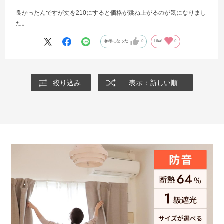
良かったんですが丈を210にすると価格が跳ね上がるのが気になりまし
た。
参考になった
0
Like!
0
絞り込み
表示：新しい順