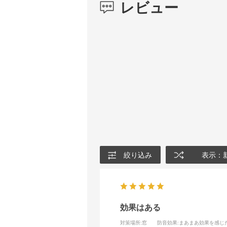
レビュー
絞り込み
表示：
効果はある
対策場所
:窓
防音効果
:まあまあ効果を感じ