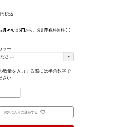
税込
ら
月々4,125円
から。分割手数料無料
カラー
上の数量を入力する際には半角数字で
ださい
お気に入りに登録する