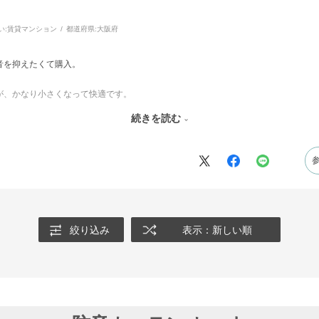
い:
賃貸マンション
都道府県:
大阪府
音を抑えたくて購入。
が、かなり小さくなって快適です。
続きを読む
たいです。
んがクーラー代が安くすみそうです。
絞り込み
表示：新しい順