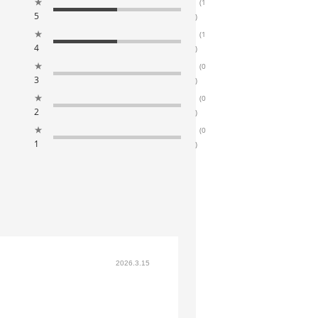
★
(1
5
)
★
(1
4
)
★
(0
3
)
★
(0
2
)
★
(0
1
)
2026.3.15