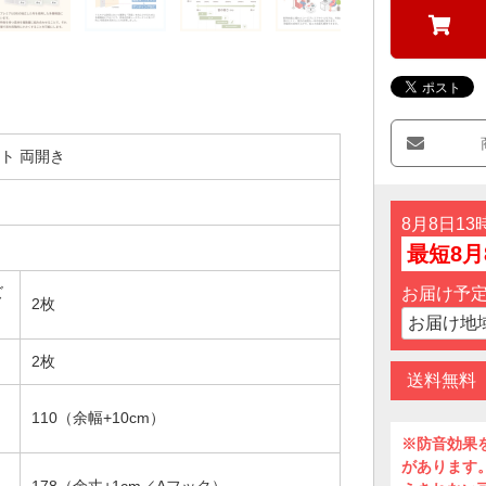
ト 両開き
8月8日1
最短8月
お届け予
ズ
2枚
2枚
送料無料
110（余幅+10cm）
※防音効果
があります