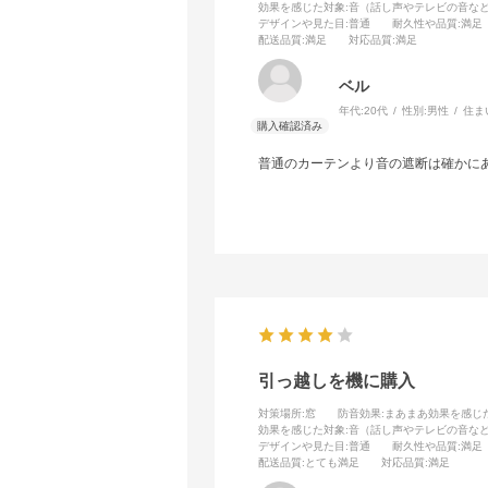
効果を感じた対象
:音（話し声やテレビの音な
デザインや見た目
:普通
耐久性や品質
:満足
配送品質
:満足
対応品質
:満足
ベル
年代:
20代
性別:
男性
住ま
普通のカーテンより音の遮断は確かに
引っ越しを機に購入
対策場所
:窓
防音効果
:まあまあ効果を感じ
効果を感じた対象
:音（話し声やテレビの音な
デザインや見た目
:普通
耐久性や品質
:満足
配送品質
:とても満足
対応品質
:満足