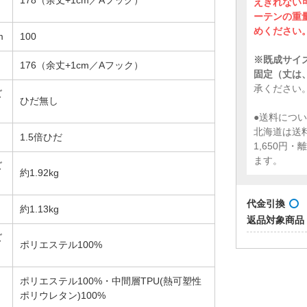
178（余丈+1cm／Aフック）
えきれない
ーテンの重
めください
m
100
※既成サイ
176（余丈+1cm／Aフック）
固定（丈は、
承ください
ズ
ひだ無し
●送料につ
北海道は送
1.5倍ひだ
1,650円
ます。
ズ
約1.92kg
代金引換
約1.13kg
返品対象商品
ズ
ポリエステル100%
ポリエステル100%・中間層TPU(熱可塑性
ポリウレタン)100%