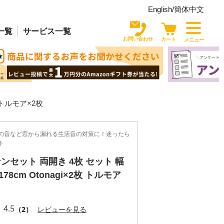
English/
簡体中文
一覧
サービス
一覧
お問い合わせ
カート
メニュー
 トルモア×2枚
の音など窓から漏れる生活音の対策に！迷ったら
ト
ンセット 両開き 4枚 セット 幅
178cm Otonagi×2枚 トルモア
4.5
（2）
レビューを見る