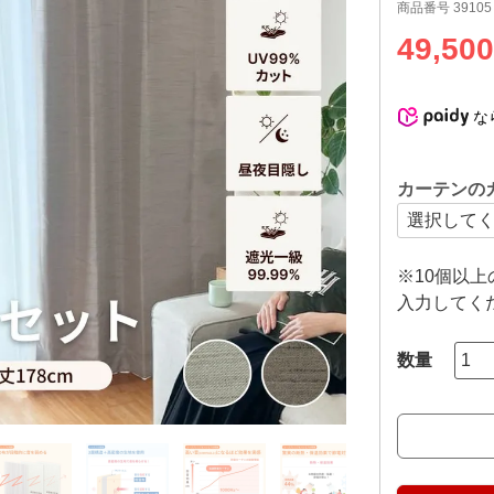
商品番号
39105
49,500
な
カーテンの
※10個以
入力してく