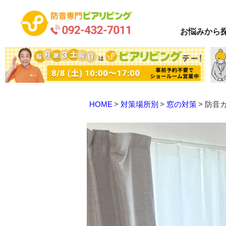
お悩み
から
HOME
対策場所別
窓の対策
防音カ