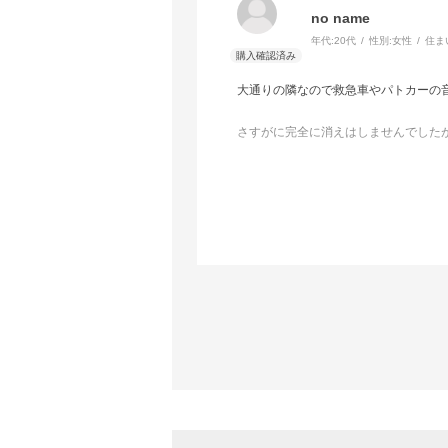
no name
年代:
20代
性別:
女性
住ま
大通りの隣なので救急車やパトカーの
さすがに完全に消えはしませんでした
西側なので遮光してくれるのもありが
引っ越ししたてなのでまだ分かりませ