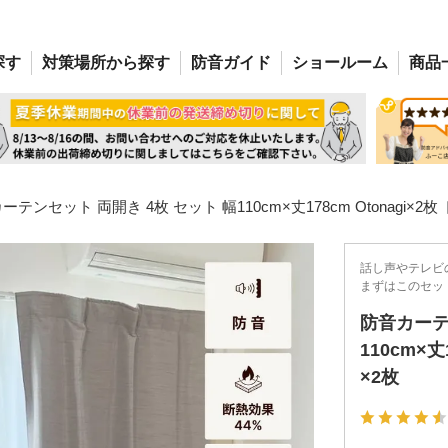
探す
対策場所
から探す
防音
ガイド
ショー
ルーム
商品
ーテンセット 両開き 4枚 セット 幅110cm×丈178cm Otonagi×2枚
話し声やテレビ
まずはこのセッ
防音カーテ
110cm×丈
×2枚