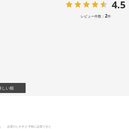
4.5
2
レビュー件数：
件
新しい順
た
設置のしやすさ
:手軽に設置できた