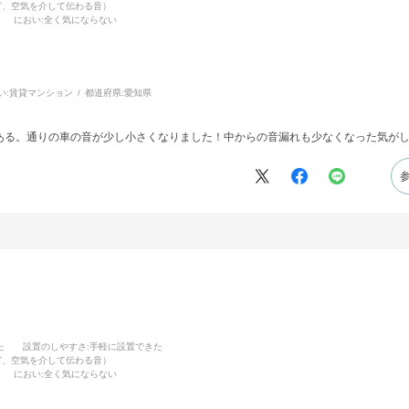
ど、空気を介して伝わる音）
におい
:全く気にならない
い:
賃貸マンション
都道府県:
愛知県
ある。通りの車の音が少し小さくなりました！中からの音漏れも少なくなった気が
た
設置のしやすさ
:手軽に設置できた
ど、空気を介して伝わる音）
におい
:全く気にならない