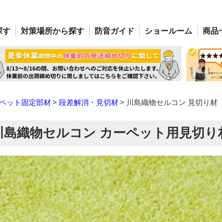
探す
対策場所
から探す
防音
ガイド
ショー
ルーム
商品
ペット固定部材
段差解消・見切材
川島織物セルコン 見切り材
川島織物セルコン カーペット用見切り