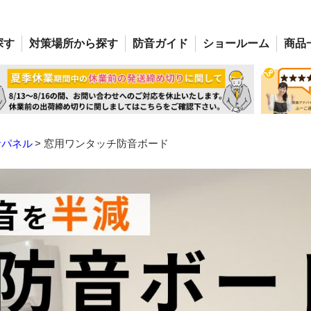
探す
対策場所
から探す
防音
ガイド
ショー
ルーム
商品
音パネル
窓用ワンタッチ防音ボード