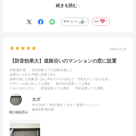
た。
続きを読む
高価なのでお金に余裕ができたら他の窓にも設置したい。
参考になった
0
Like!
1
2024.12.10
【防音効果大】道路沿いのマンションの窓に設置
対策場所
:窓
防音効果
:とても効果を感じた
設置のしやすさ
:手軽に設置できた
効果を感じた対象
:音（話し声やテレビの音など、空気を介して伝わる音）
デザインや見た目
:とても満足
耐久性や品質
:とても満足
におい
:分からない
配送品質
:とても満足
対応品質
:とても満足
カズ
年代:
30代
性別:
男性
住まい:
賃貸マンション
都道府県:
東京都