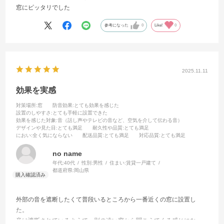
窓にピッタリでした
参考になった
0
Like!
0
2025.11.11
効果を実感
対策場所
:窓
防音効果
:とても効果を感じた
設置のしやすさ
:とても手軽に設置できた
効果を感じた対象
:音（話し声やテレビの音など、空気を介して伝わる音）
デザインや見た目
:とても満足
耐久性や品質
:とても満足
におい
:全く気にならない
配送品質
:とても満足
対応品質
:とても満足
no name
年代:
40代
性別:
男性
住まい:
賃貸一戸建て
都道府県:
岡山県
外部の音を遮断したくて普段いるところから一番近くの窓に設置し
た。
音は遮断されているようで、別の遠い窓から聞こえてくる感じになっ