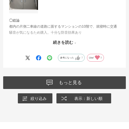
◯総論
都内の片側二車線の道路に面するマンションの10階で、就寝時に交通
騒音が気になるため購入。十分な防音効果あり
続きを読む
◯防音効果
設置前は常時交通騒音がありましたが、設置後は部屋がシーンとする
くらい静かに。大きなトラックやバイクの大きな音がかすかに聞こえ
参考になった
7
Like!
3
る程度になりました
◯採寸の難易度
ミリ単位での採寸が必要となります。メジャーかあれば1人でも採寸で
もっと見る
きました
絞り込み
表示：新しい順
◯設置の難易度
窓にはめ込むだけなので容易です。取り外しも容易です。設置時はや
や力がいるかもしれません
◯価格