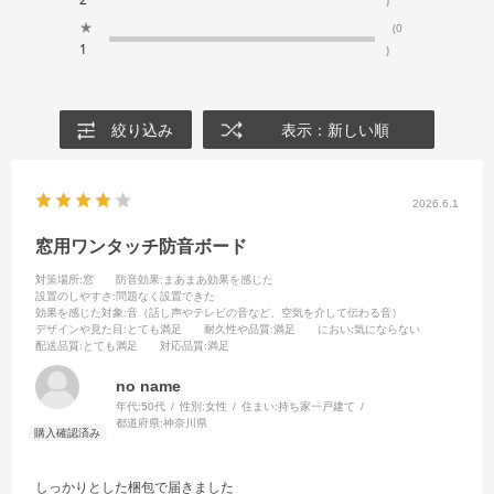
)
★
(0
1
)
絞り込み
表示：新しい順
2026.6.1
窓用ワンタッチ防音ボード
対策場所
:窓
防音効果
:まあまあ効果を感じた
設置のしやすさ
:問題なく設置できた
効果を感じた対象
:音（話し声やテレビの音など、空気を介して伝わる音）
デザインや見た目
:とても満足
耐久性や品質
:満足
におい
:気にならない
配送品質
:とても満足
対応品質
:満足
no name
年代:
50代
性別:
女性
住まい:
持ち家一戸建て
都道府県:
神奈川県
しっかりとした梱包で届きました