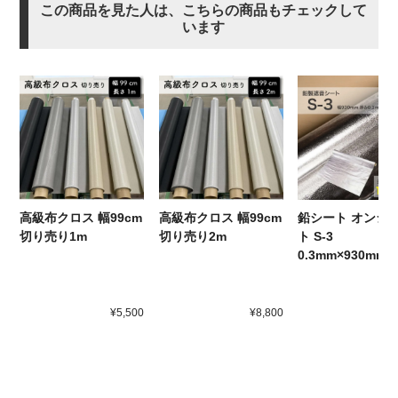
この商品を見た人は、こちらの商品もチェックして
います
高級布クロス 幅99cm
高級布クロス 幅99cm
鉛シート オンシ
切り売り1m
切り売り2m
ト S-3
0.3mm×930mm×
¥5,500
¥8,800
¥4