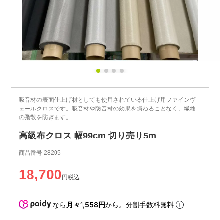
吸音材の表面仕上げ材としても使用されている仕上げ用ファインヴ
ェールクロスです。吸音材や防音材の効果を損ねることなく、繊維
の飛散を防ぎます。
高級布クロス 幅99cm 切り売り5m
商品番号
28205
18,700
税込
なら
月々1,558円
から。分割手数料無料