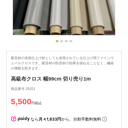
吸音材の表面仕上げ材としても使用されている仕上げ用ファインヴ
ェールクロスです。吸音材や防音材の効果を損ねることなく、繊維
の飛散を防ぎます。
高級布クロス 幅99cm 切り売り1m
商品番号
28201
5,500
税込
なら
月々1,833円
から。分割手数料無料