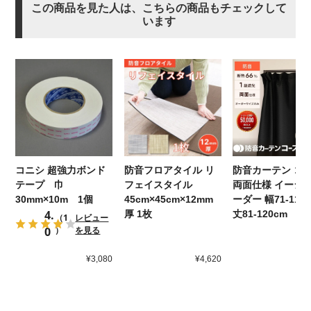
この商品を見た人は、こちらの商品もチェックして
います
コニシ 超強力ボンド
防音フロアタイル リ
防音カーテン コ
テープ 巾
フェイスタイル
両面仕様 イージ
30mm×10m 1個
45cm×45cm×12mm
ーダー 幅71-110
4.
厚 1枚
丈81-120cm
（1
レビュー
0
）
を見る
¥3,080
¥4,620
¥2