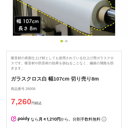
吸音材の表面仕上げ材としても使用されている仕上げ用ガラスクロ
スです。吸音材や防音材の効果を損ねることなく、繊維の飛散を防
ぎます。
ガラスクロス白 幅107cm 切り売り8m
商品番号
28008
7,260
税込
なら
月々1,210円
から。分割手数料無料