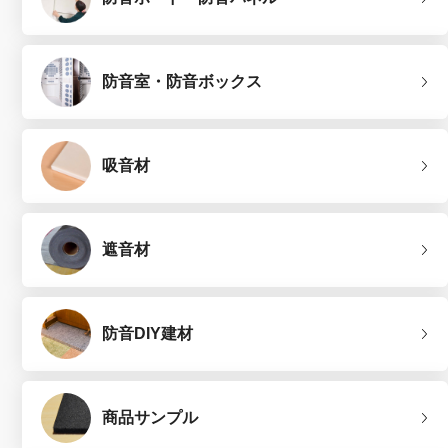
防音室・防音ボックス
吸音材
遮音材
防音DIY建材
商品サンプル