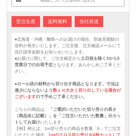
商品についてのお問い合わせ
受注生産
送料無料
当社発送
●北海道・沖縄・離島へのお届けの場合、別途見積額の
送料が発生いたします。ご注文後、注文確認メールにて
合計請求金額をお知らせいたします。
●お届けに関して、ご注文確定から
土日祝を除く3から5
営業日での出荷予定
となります。あらかじめご了承くだ
さい。
●ロール状の材料から切り出す商品となります。寸法は
過少にならないよう
数ｃｍ大きく切り出している場合が
ございます
ので予めご了承ください。
こちらの商品は、
「ご選択いただいた切り売りの長さ
（商品名に記載）」を「ご注文いただいた数量」分カッ
トしてお届け
いたします。
【例】例えば、1m切り売りの商品を数量「6」でご注文
いただいた場合、
1mのクロス切り売りを6枚カットして