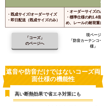
そ
・オーダーサイズのみ
・既成サイズ/オーダーサイズ
・標準仕様の約1.4倍
・即日配送（既成サイズのみ）
め、レールの耐荷重に
現ページ
「コーズ」
「防音カーテンコー
のページへ
様」
遮音や防音だけではないコーズ両
面仕様の機能性
高い断熱効果で省エネ対策にも