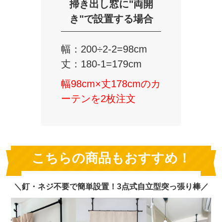
掃き出し窓に"両開
き"で設置する場合
幅：200÷2-2=98cm
丈：180-1=179cm
幅98cm×丈178cmのカ
ーテンを2枚注文
こちらの商品もおすすめ！
＼釘・ネジ不要で簡単設置！3点式自立型突っ張り棒／