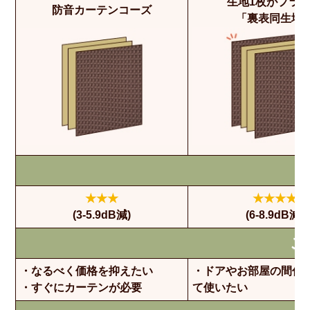
生地1枚がプラ
防音カーテンコーズ
「裏表同生地
★★★
★★★★
(3-5.9dB減)
(6-8.9dB減)
こ
・なるべく価格を抑えたい
・ドアやお部屋の間仕
・すぐにカーテンが必要
て使いたい