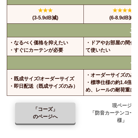
★★★
★★★★
(3-5.9dB減)
(6-8.9dB減)
こ
・なるべく価格を抑えたい
・ドアやお部屋の間仕
・すぐにカーテンが必要
て使いたい
そ
・オーダーサイズのみ
・既成サイズ/オーダーサイズ
・標準仕様の約1.4倍
・即日配送（既成サイズのみ）
め、レールの耐荷重に
現ページ
「コーズ」
「防音カーテンコー
のページへ
様」