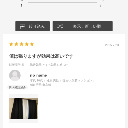
1
)
絞り込み
表示：新しい順
2025.7.23
値は張りますが効果は高いです
対策場所
:窓
防音効果
:とても効果を感じた
no name
年代:
30代
性別:
男性
住まい:
賃貸マンション
都道府県:
東京都