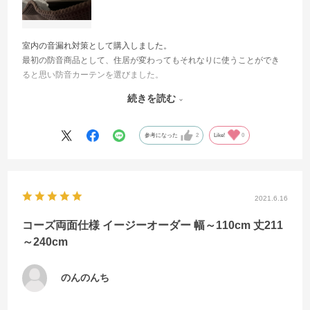
室内の音漏れ対策として購入しました。
最初の防音商品として、住居が変わってもそれなりに使うことができ
ると思い防音カーテンを選びました。
元の住居環境によって効果は大きく変わると思いますが、音漏れが軽
続きを読む
減しこもった感じになるので満足しています。
仕切りとしても使えますし、突っ張りワードロープを使用することで
どこにでも掛けられるので、住居が変わっても使いやすく汎用性が高
参考になった
2
Like!
0
い！
サイズはドアぴったりよりも、ワードローブで調整＋5cmで買うのが個
人的にはおすすめです。
それなりに重たいので、カーテンレールは金属金具を推奨します。
2021.6.16
出入りする時もタッセル付きなので不要な時はまとめられるので便利
で助かっています。
コーズ両面仕様 イージーオーダー 幅～110cm 丈211
買って良かったです。
～240cm
のんのんち