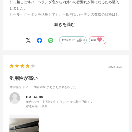
引っ越しに伴い、ベランダ窓から内外への音漏れが気になるため購入
しました。
セール・クーポンを活用しても、一般的なカーテンの数倍の価格はし
ます。
続きを読む
ただし値段に見合った効果はあり、外からの音を気になることは一切
ありません。
屋内でTVの音量を最大にし、自分がうるさいと思うほどの状態になっ
参考になった
2
Like!
0
たとしても、カーテンを閉めれば屋外ではほぼ聞こえません。エアコ
ンの室外機の運転音と同程度の音なので、満足しています。
2025.4.30
汎用性が高い
対策場所
:ドア
防音効果
:まあまあ効果を感じた
no name
年代:
30代
性別:
女性
住まい:
持ち家一戸建て
都道府県:
千葉県