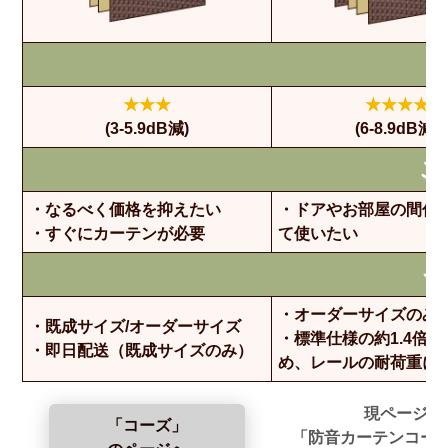
★★★
★★★★
(3-5.9dB減)
(6-8.9dB減)
こ
・なるべく価格を抑えたい
・ドアやお部屋の間仕
・すぐにカーテンが必要
て使いたい
そ
・オーダーサイズのみ
・既成サイズ/オーダーサイズ
・標準仕様の約1.4倍
・即日配送（既成サイズのみ）
め、レールの耐荷重に
現ページ
「コーズ」
「防音カーテンコー