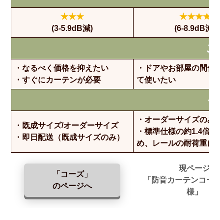
★★★
★★★★
(3-5.9dB減)
(6-8.9dB減)
こ
・なるべく価格を抑えたい
・ドアやお部屋の間仕
・すぐにカーテンが必要
て使いたい
そ
・オーダーサイズのみ
・既成サイズ/オーダーサイズ
・標準仕様の約1.4倍
・即日配送（既成サイズのみ）
め、レールの耐荷重に
現ページ
「コーズ」
「防音カーテンコー
のページへ
様」