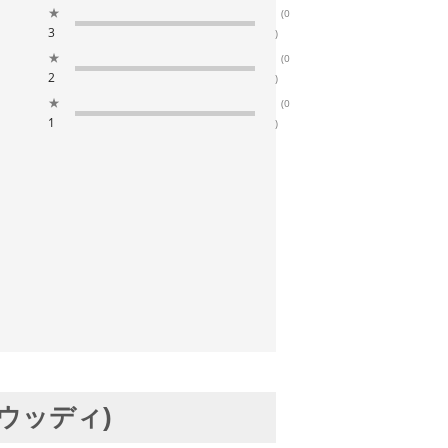
★
(0
3
)
★
(0
2
)
★
(0
1
)
ウッディ)