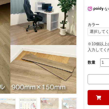
な
カラー
※10個以
入力してく