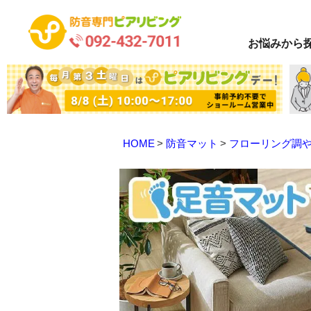
お悩み
から
HOME
防音マット
フローリング調