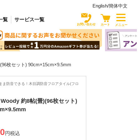
English/
簡体中文
一覧
サービス
一覧
お問い合わせ
カート
メニュー
96枚セット) 90cm×15cm×9.5mm
まま防音できる！木目調防音フロアタイル(フロ
oody 約8帖(畳)(96枚セット)
cm×9.5mm
00
税込