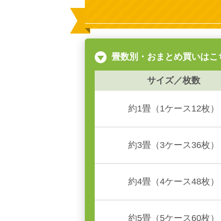
畳数別・おまとめ買いはこ
サイズ／枚数
約1畳（1ケース12枚）
約3畳（3ケース36枚）
約4畳（4ケース48枚）
約5畳（5ケース60枚）