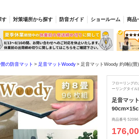
探す
対策場所
から探す
防音
ガイド
ショー
ルーム
商品
や畳の防音マット
足音マットWoody
足音マットWoody 約8帖(畳)(
フローリングの
ーリングタイル)
足音マットW
90cm×15
商品番号
52096
176,0