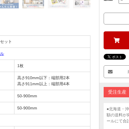
セット
ル
1枚
高さ910mm以下：端部用2本
高さ911mm以上：端部用4本
受注生産
50-900mm
50-900mm
●北海道・
額の送料が
ールにて合