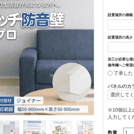
設置場所の横幅（
設置場所の高さ（
加工が必要な場
備考欄へご希望
了承した
パネルのカ
※10個以
入力してく