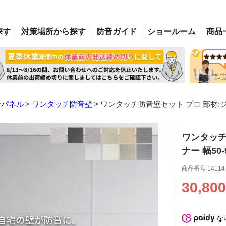
探す
対策場所
から探す
防音
ガイド
ショー
ルーム
商品
音パネル
ワンタッチ防音壁
ワンタッチ防音壁セット プロ 部材:ジョイ
ワンタッチ
ナー 幅50-
商品番号
14114
30,800
な