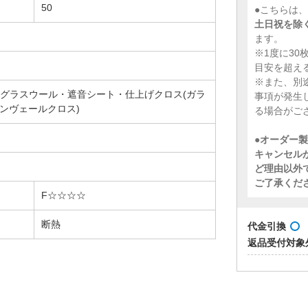
50
●こちらは
土日祝を除
ます。
※1度に3
目安を超え
※また、別
グラスウール・遮音シート・仕上げクロス(ガラ
事項が発生
インヴェールクロス)
る場合がご
●
オーダー製
キャンセル
ど理由以外
ご了承くだ
F☆☆☆☆
断熱
代金引換
返品受付対象