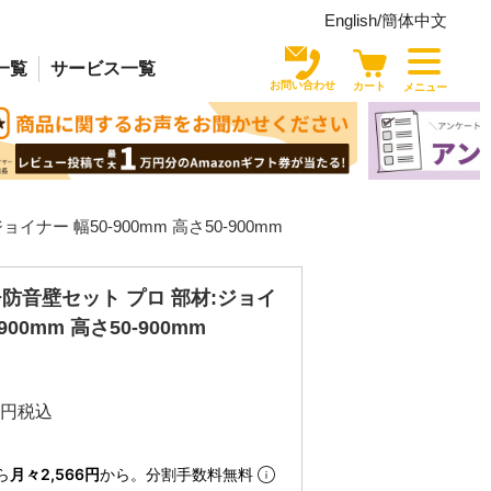
English/
簡体中文
一覧
サービス
一覧
お問い合わせ
カート
メニュー
ナー 幅50-900mm 高さ50-900mm
防音壁セット プロ 部材:ジョイ
900mm 高さ50-900mm
税込
ら
月々2,566円
から。分割手数料無料