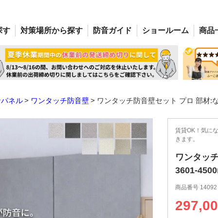
探す
対策場所
から探す
防音
ガイド
ショー
ルーム
商品
音パネル
ワンタッチ防音壁
ワンタッチ防音壁セット プロ 部材:なし 幅
賃貸OK！気に
きます。
ワンタッチ
3601-45
商品番号
14092
297,0