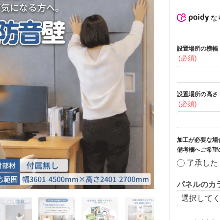
な
設置場所の横幅（
(必須)
設置場所の高さ（
(必須)
加工が必要な場
備考欄へご希望
了承した
パネルのカ