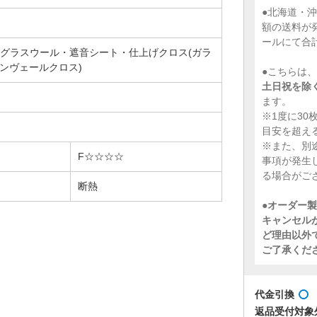
●北海道・
額の送料が
ールにて合
グラスウール・遮音シート・仕上げクロス(ガラ
インヴェールクロス)
●こちらは
土日祝を除
ます。
※1度に3
目安を超え
※また、別
F☆☆☆☆
事項が発生
る場合がご
断熱
●
オーダー製
キャンセル
ど理由以外
ご了承くだ
代金引換
返品受付対象