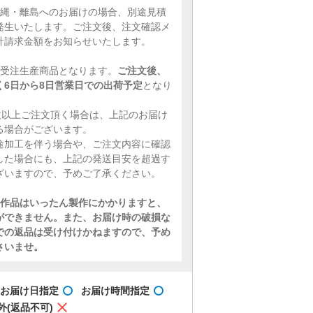
沖縄・離島へのお届けの場合、別途見積
発生いたします。ご注文後、注文確認メ
計請求金額をお知らせいたします。
、受注生産商品となります。
ご注文後、
く6日から8日営業日での出荷予定
となり
0枚以上ご注文頂く場合は、上記のお届け
る場合がございます。
途加工を伴う場合や、ご注文内容に確認
した場合にも、上記の発送目安を超過す
ざいますので、予めご了承ください。
作品はいったん製作にかかりますと、
ができません。また、お届け時の破損な
での返品は受け付けかねますので、予め
さいませ。
お届け日指定
お届け時間指定
外(返品不可)