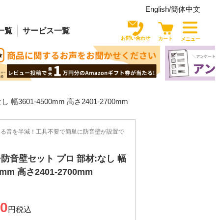
English/
簡体中文
一覧
サービス
一覧
お問い合わせ
カート
メニュー
3601-4500mm 高さ2401-2700mm
なる音を半減！工具不要で簡単に防音壁が設置で
防音壁セット プロ 部材:なし 幅
00mm 高さ2401-2700mm
00
税込