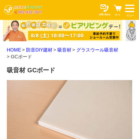
お問い合わせ
カート
メニュー
HOME
防音DIY建材
吸音材
グラスウール吸音材
GCボード
吸音材 GCボード