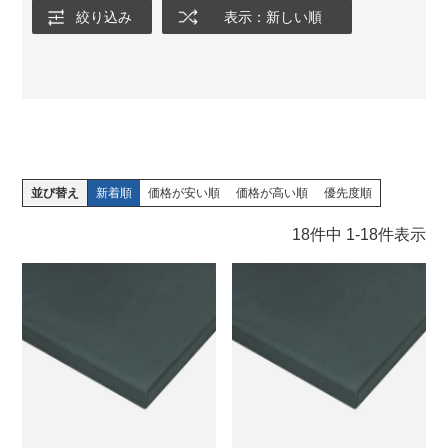
絞り込み
表示：新しい順
並び替え
新着順
価格が安い順
価格が高い順
優先度順
18
件中
1
-
18
件表示