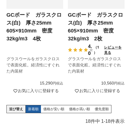
GCボード ガラスクロ
GCボード ガラスクロ
ス(白) 厚さ25mm
ス(白) 厚さ25mm
605×910mm 密度
605×910mm 密度
32kg/m3 4枚
32kg/m3 2枚
4.
（1
レビューを
0
）
見る
グラスウールをガラスクロス
グラスウールをガラスクロス
で表面化粧。経済性にすぐれ
で表面化粧。経済性にすぐれ
た内装材
た内装材
15,290
10,560
税込
税込
お気に入りに登録する
お気に入りに登録する
並び替え
新着順
価格が安い順
価格が高い順
優先度順
18
件中
1
-
18
件表示