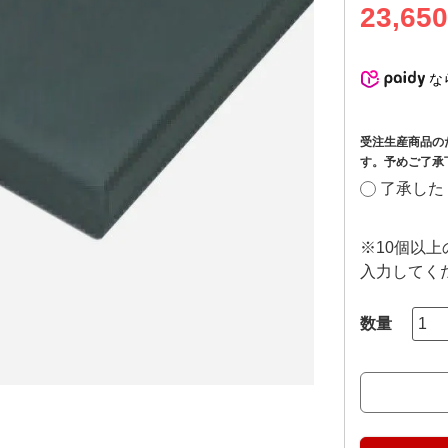
23,650
な
受注生産商品の
す。予めご了承
了承した
※10個以
入力してく