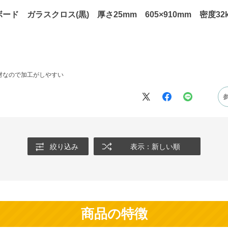
ド ガラスクロス(黒) 厚さ25mm 605×910mm 密度32k
材なので加工がしやすい
絞り込み
表示：新しい順
商品の特徴