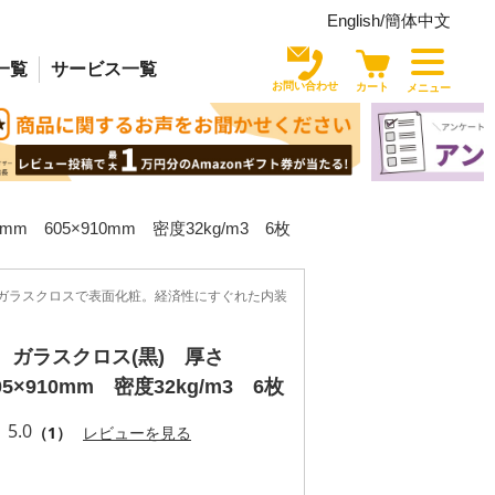
English/
簡体中文
一覧
サービス
一覧
お問い合わせ
カート
メニュー
 605×910mm 密度32kg/m3 6枚
ガラスクロスで表面化粧。経済性にすぐれた内装
 ガラスクロス(黒) 厚さ
05×910mm 密度32kg/m3 6枚
5.0
（1）
レビューを見る