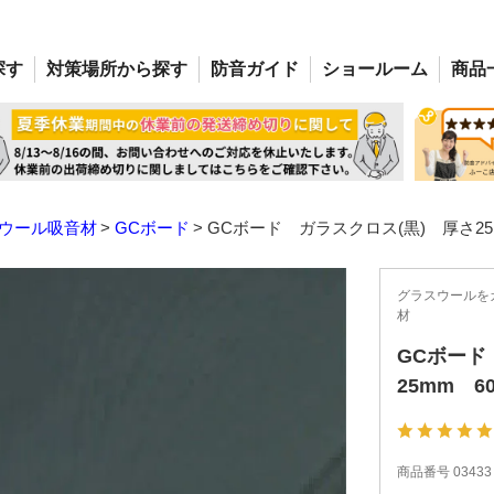
探す
対策場所
から探す
防音
ガイド
ショー
ルーム
商品
ウール吸音材
GCボード
GCボード ガラスクロス(黒) 厚さ25mm
グラスウールを
材
GCボード
25mm 6
商品番号
03433