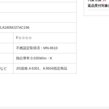
返品受付対象
A180M107AC196
F☆☆☆☆
不燃認定取得済：MN-8610
熱伝導率 0.035W/m・K
など
JIS規格 A 6301、A 9504指定商品