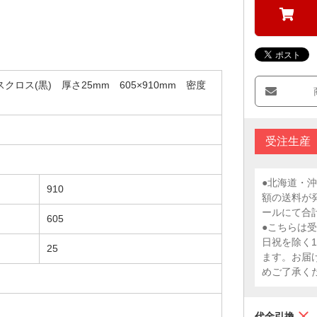
クロス(黒) 厚さ25mm 605×910mm 密度
受注生産
●北海道・
910
額の送料が
ールにて合
605
●こちらは
日祝を除く
25
ます。お届
めご了承く
代金引換