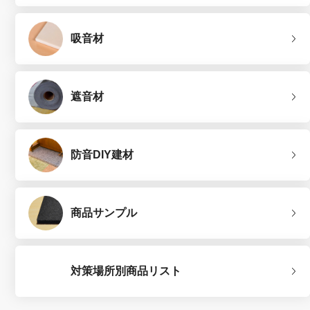
吸音材
遮音材
防音DIY建材
商品サンプル
対策場所別商品リスト