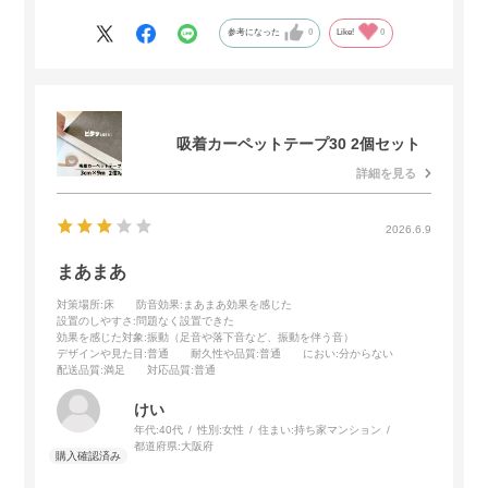
オススメします。
参考になった
0
Like!
0
吸着カーペットテープ30 2個セット
詳細を見る
2026.6.9
まあまあ
対策場所
:床
防音効果
:まあまあ効果を感じた
設置のしやすさ
:問題なく設置できた
効果を感じた対象
:振動（足音や落下音など、振動を伴う音）
デザインや見た目
:普通
耐久性や品質
:普通
におい
:分からない
配送品質
:満足
対応品質
:普通
けい
年代:
40代
性別:
女性
住まい:
持ち家マンション
都道府県:
大阪府