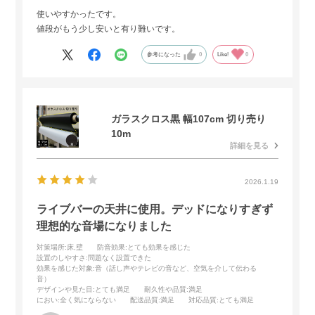
使いやすかったです。
値段がもう少し安いと有り難いです。
参考になった
0
Like!
0
ガラスクロス黒 幅107cm 切り売り
10m
詳細を見る
2026.1.19
ライブバーの天井に使用。デッドになりすぎず
理想的な音場になりました
対策場所
:床,壁
防音効果
:とても効果を感じた
設置のしやすさ
:問題なく設置できた
効果を感じた対象
:音（話し声やテレビの音など、空気を介して伝わる
音）
デザインや見た目
:とても満足
耐久性や品質
:満足
におい
:全く気にならない
配送品質
:満足
対応品質
:とても満足