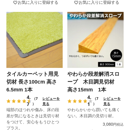
お気に入りに登録する
お気に入りに登録する
タイルカーペット用見
やわらか段差解消スロ
切材 長さ100cm 高さ
ープ 木目調見切材
6.5mm 1本
高さ15mm 1本
4.
4.
（7
レビューを
（7
レビューを
7
1
）
見る
）
見る
端部のほつれや傷み、床の段
やわらかいから躓いても痛く
差が気になるときは見切り材
ない。木目調の見切り材。
をつけて、安心をもうひとつ
3,080
税込
プラス。