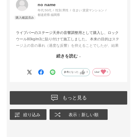
no name
年代:
50代
性別:
男性
住まい:
賃貸マンション
都道府県:
福岡県
ライブバーのステージ天井の音響調整用として購入し、ロック
ウール80kg/m3に貼り付けて施工しました。 本来の目的はステ
ージ上の音の暴れ（過度な反響）を抑えることでしたが、結果
として非常に良いバランスに仕上がりました。
続きを読む
このクロスは割と高域を反射してくれる特性があるため、ロッ
クウールで不要な中低域の混濁をスッキリさせつつ、ボーカル
参考になった
0
Like!
0
の抜けやシンバルなどの「おいしい高域」は適度に残してくれ
ます。 全面吸音してしまうと音が詰まって演者が歌いにくくな
ることがありますが、このクロスのおかげで程よいライブ感を
残したまま、クリアな音響空間を作ることができました。店舗
もっと見る
やスタジオの施工におすすめです。
絞り込み
表示：新しい順