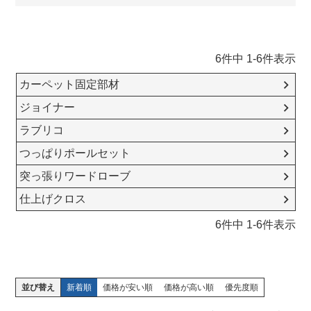
6
件中
1
-
6
件表示
カーペット固定部材
ジョイナー
ラブリコ
つっぱりポールセット
突っ張りワードローブ
仕上げクロス
6
件中
1
-
6
件表示
並び替え
新着順
価格が安い順
価格が高い順
優先度順