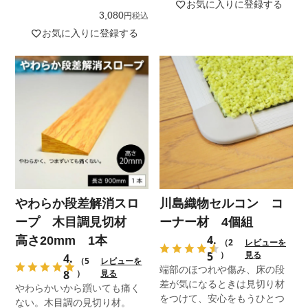
お気に入りに登録する
3,080
税込
お気に入りに登録する
やわらか段差解消スロ
川島織物セルコン コ
ープ 木目調見切材
ーナー材 4個組
4.
高さ20mm 1本
（2
レビューを
5
）
見る
4.
（5
レビューを
端部のほつれや傷み、床の段
8
）
見る
差が気になるときは見切り材
やわらかいから躓いても痛く
をつけて、安心をもうひとつ
ない。木目調の見切り材。