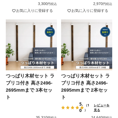
3,300
2,970
税込
税込
お気に入りに登録する
お気に入りに登録する
つっぱり木材セット ラ
つっぱり木材セット ラ
ブリコ付き 高さ2496-
ブリコ付き 高さ2496-
2695mmまで 3本セッ
2695mmまで 2本セッ
ト
ト
5.
（1
レビューを
0
）
見る
35,310
24,640
税込
税込