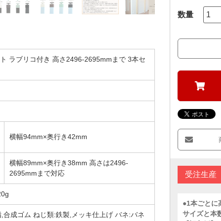
 ラブリコ付き 高さ2496-2695mmまで 3本セ
横幅94mm×奥行き42mm
横幅89mm×奥行き38mm 高さは2496-
2695mmまで対応
受注生産
0g
●1本ごと
サイズと本
脂,合成ゴム ねじ類:鉄製,メッキ仕上げ バネ:バネ