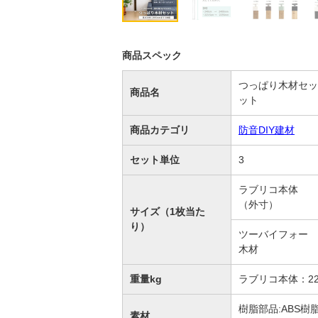
商品スペック
つっぱり木材セット
商品名
ット
商品カテゴリ
防音DIY建材
セット単位
3
ラブリコ本体
（外寸）
サイズ（1枚当た
り）
ツーバイフォー
木材
重量kg
ラブリコ本体：22
樹脂部品:ABS樹
素材