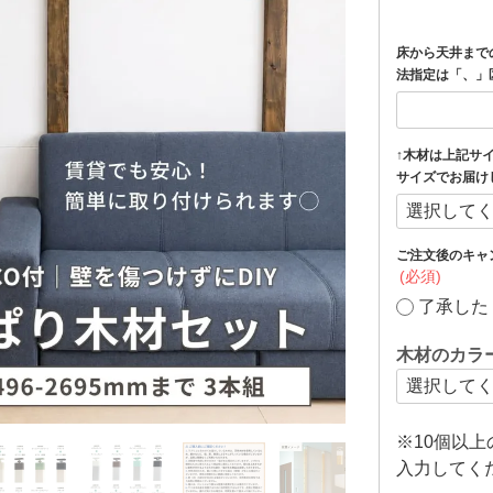
床から天井まで
法指定は「、」
↑木材は上記サ
サイズでお届け
ご注文後のキャ
(必須)
了承した
木材のカラ
※10個以
入力してく