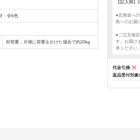
【記入例】23
●北海道への
材：全6色
島へのお届
●ご注文確
す。お届け
対荷重：片側に荷重をかけた場合で約20kg
承ください
代金引換
返品受付対象