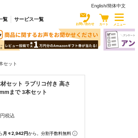
English/
簡体中文
一覧
サービス
一覧
お問い合わせ
カート
メニュー
3本セット
材セット ラブリコ付き 高さ
695mmまで 3本セット
税込
ら
月々2,942円
から。分割手数料無料