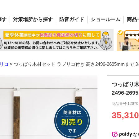
探す
対策場所
から探す
防音
ガイド
ショー
ルーム
商品
リコ
つっぱり木材セット ラブリコ付き 高さ2496-2695mmまで 
つっぱり木
2496-2
商品番号
12070
35,310
な