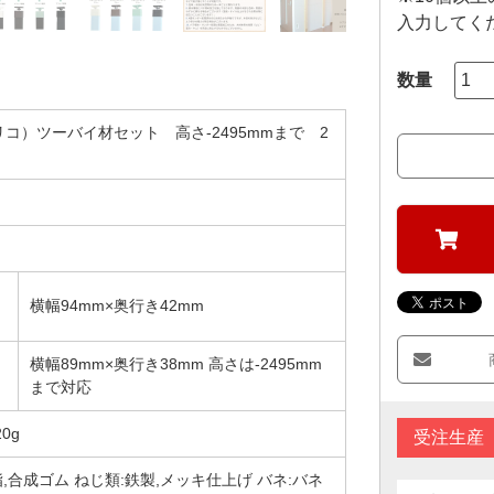
入力してく
ブリコ）ツーバイ材セット 高さ-2495mmまで 2
横幅94mm×奥行き42mm
横幅89mm×奥行き38mm 高さは-2495mm
まで対応
0g
受注生産
脂,合成ゴム ねじ類:鉄製,メッキ仕上げ バネ:バネ