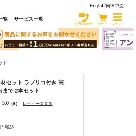
English/
簡体中文
一覧
サービス
一覧
お問い合わせ
カート
メニュー
ット
材セット ラブリコ付き 高
mmまで 2本セット
5.0
（6）
レビューを見る
税込