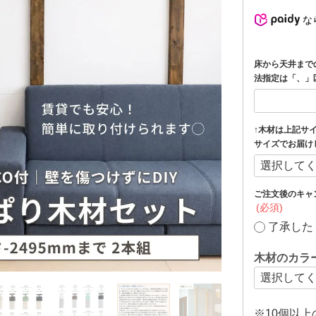
な
床から天井まで
法指定は「、」
↑木材は上記サ
サイズでお届け
ご注文後のキャ
(必須)
了承した
木材のカラ
※10個以