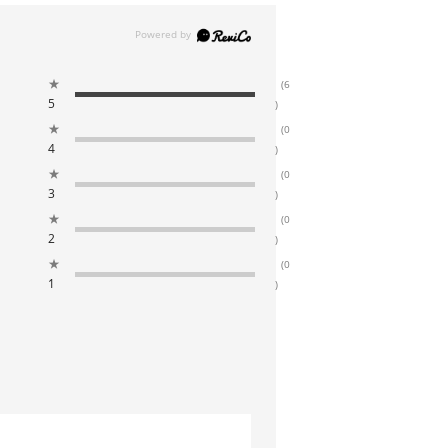
★
(6
5
)
★
(0
4
)
★
(0
3
)
★
(0
2
)
★
(0
1
)