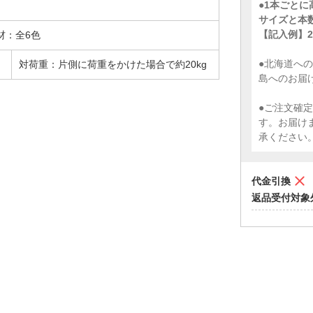
●1本ごと
サイズと本
【記入例】23
材：全6色
●北海道への
対荷重：片側に荷重をかけた場合で約20kg
島へのお届
●ご注文確
す。お届け
承ください
代金引換
返品受付対象