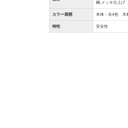
鋼,メッキ仕上げ
カラー展開
本体：全4色 木
特性
安全性