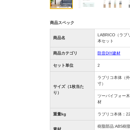
商品スペック
LABRICO（ラ
商品名
本セット
商品カテゴリ
防音DIY建材
セット単位
2
ラブリコ本体（外
寸）
サイズ（1枚当た
り）
ツーバイフォー木
材
重量kg
ラブリコ本体：22
樹脂部品:ABS樹
素材