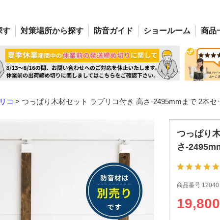
探す
対策場所
から探す
防音
ガイド
ショー
ルーム
商品
リコ
つっぱり木材セット ラブリコ付き 高さ-2495mmまで 2本セ
つっぱり木
さ-2495
商品番号
12040
19,800