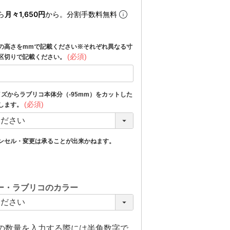
ら
月々1,650円
から。分割手数料無料
の高さをmmで記載ください※それぞれ異なる寸
(必須)
区切りで記載ください。
イズからラブリコ本体分（-95mm）をカットした
(必須)
します。
ンセル・変更は承ることが出来かねます。
ー・ラブリコのカラー
上の数量を入力する際には半角数字で