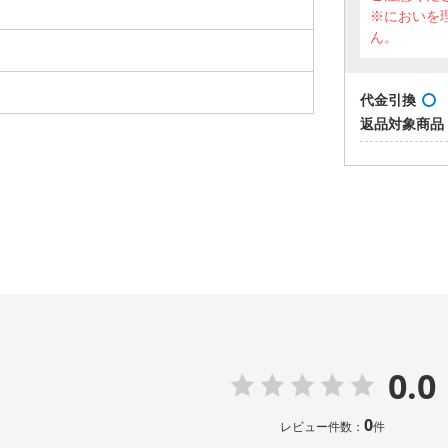
※においを
ん。
代金引換
返品対象商品
0.0
0
レビュー件数：
件