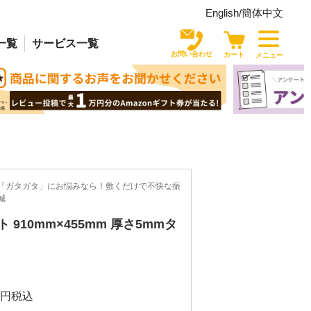
English/
簡体中文
一覧
サービス
一覧
お問い合わせ
カート
メニュー
「ガタガタ」にお悩みなら！敷くだけで不快な振
減
 910mm×455mm 厚さ5mmタ
税込