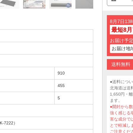
8月7日1
最短8月
お届け予
送料無料
910
●送料につ
455
北海道は送
1,650円
5
ます。
●開封から
強く感じる
害な成分で
 K-7222）
とで軽減し
ご注意くだ