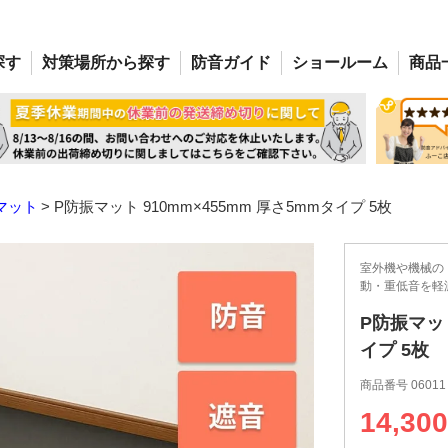
探す
対策場所
から探す
防音
ガイド
ショー
ルーム
商品
マット
P防振マット 910mm×455mm 厚さ5mmタイプ 5枚
室外機や機械の
動・重低音を軽
P防振マット
イプ 5枚
商品番号
06011
14,300