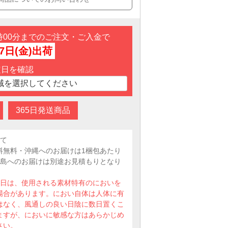
3時00分までのご注文・ご入金で
7日(金)出荷
定日を確認
365日発送商品
いて
料無料・沖縄へのお届けは1梱包あたり
・離島へのお届けは別途お見積もりとなり
数日は、使用される素材特有のにおいを
場合があります。におい自体は人体に有
はなく、風通しの良い日陰に数日置くこ
ますが、においに敏感な方はあらかじめ
さい。