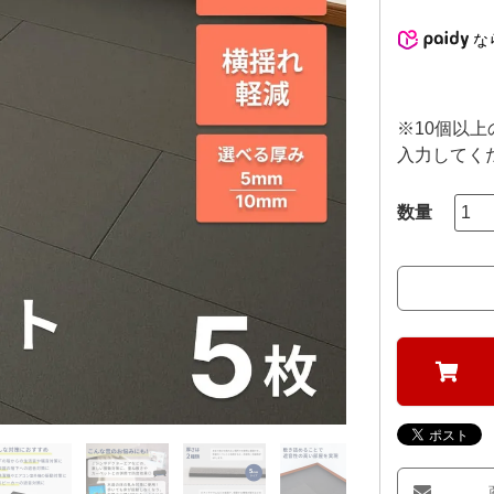
な
※10個以
入力してく