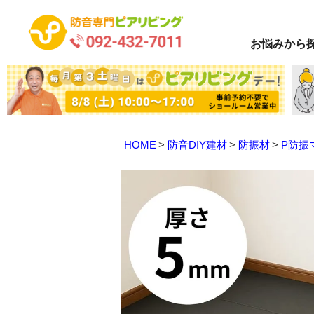
お悩み
から
HOME
防音DIY建材
防振材
P防振