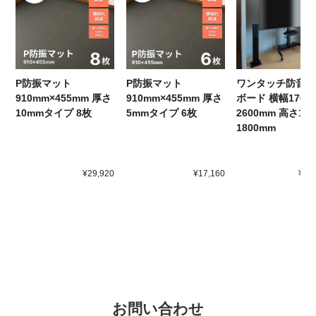
P防振マット
P防振マット
ワンタッチ防音テ
910mm×455mm 厚さ
910mm×455mm 厚さ
ボード 横幅1701-
10mmタイプ 8枚
5mmタイプ 6枚
2600mm 高さ150
1800mm
¥29,920
¥17,160
¥24
お問い合わせ