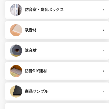
防音室・防音ボックス
吸音材
遮音材
防音DIY建材
商品サンプル