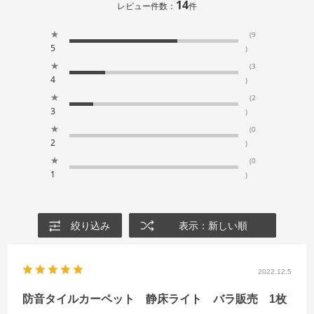
14
レビュー件数：
件
★
(9
5
)
★
(3
4
)
★
(2
3
)
★
(0
2
)
★
(0
1
)
絞り込み
表示：新しい順
2022.12.5
防音タイルカーペット 静床ライト バラ販売 1枚