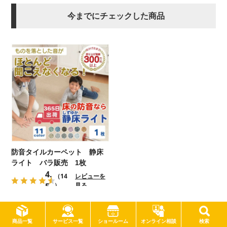
今までにチェックした商品
防音タイルカーペット 静床
ライト バラ販売 1枚
4.
（14
レビューを
5
）
見る
サービス一覧
商品一覧
ショールーム
オンライン相談
検索