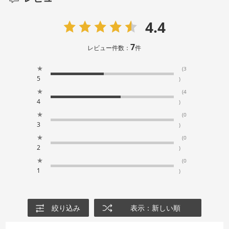
4.4
7
レビュー件数：
件
★
(3
5
)
★
(4
4
)
★
(0
3
)
★
(0
2
)
★
(0
1
)
絞り込み
表示：新しい順