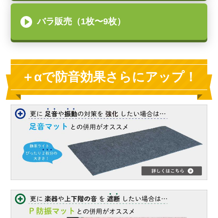
バラ販売（1枚〜9枚）
＋αで防音効果さらにアップ！