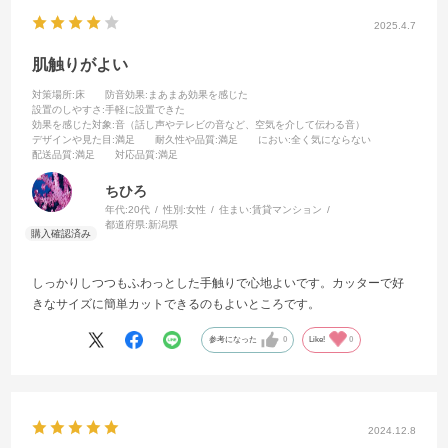
2025.4.7
肌触りがよい
対策場所
:床
防音効果
:まあまあ効果を感じた
設置のしやすさ
:手軽に設置できた
効果を感じた対象
:音（話し声やテレビの音など、空気を介して伝わる音）
デザインや見た目
:満足
耐久性や品質
:満足
におい
:全く気にならない
配送品質
:満足
対応品質
:満足
ちひろ
年代:
20代
性別:
女性
住まい:
賃貸マンション
都道府県:
新潟県
しっかりしつつもふわっとした手触りで心地よいです。カッターで好
きなサイズに簡単カットできるのもよいところです。
参考になった
0
Like!
0
2024.12.8