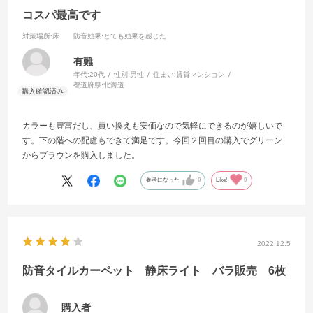
コスパ最高です
対策場所
:床
防音効果
:とても効果を感じた
有難
年代:
20代
性別:
男性
住まい:
賃貸マンション
都道府県:
北海道
カラーも豊富だし、買い換えも安価なので気軽にできるのが嬉しいで
す。下の階への配慮もできて満足です。今回２回目の購入でグリーン
からブラウンを購入しました。
参考になった
0
Like!
0
2022.12.5
防音タイルカーペット 静床ライト バラ販売 6枚
購入者