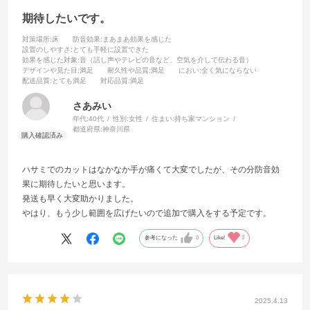
期待したいです。
対策場所
:床
防音効果
:まあまあ効果を感じた
設置のしやすさ
:とても手軽に設置できた
効果を感じた対象
:音（話し声やテレビの音など、空気を介して伝わる音）
デザインや見た目
:満足
耐久性や品質
:満足
におい
:全く気にならない
配送品質
:とても満足
対応品質
:満足
さあみい
年代:
40代
性別:
女性
住まい:
持ち家マンション
都道府県:
神奈川県
ハサミでのカットはなかなか手が痛くて大変でしたが、その分防音効
果に期待したいと思います。
発送も早く大変助かりました。
やはり、もう少し範囲を広げたいので追加で購入をする予定です。
参考になった
0
Like!
3
2025.4.13