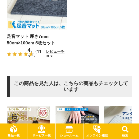
足音マット 厚さ7mm
50cm×100cm 5枚セット
4.
（11
レビューを
7
）
見る
この商品を見た人は、こちらの商品もチェックして
います
サービス一覧
商品一覧
ショールーム
オンライン相談
検索