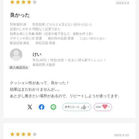
2026.6.9
良かった
対策場所
:床
防音効果
:どちらとも言えない(分からない)
設置のしやすさ
:問題なく設置できた
効果を感じた対象
:振動（足音や落下音など、振動を伴う音）
デザインや見た目
:普通
耐久性や品質
:普通
におい
:分からない
配送品質
:満足
対応品質
:普通
けい
年代:
40代
性別:
女性
住まい:
持ち家マンション
都道府県:
大阪府
クッション性があって、良かった！
効果はまだわかりませんが､､､
あと少し敷きたい場所があるので、リピートしようか迷ってます。
参考になった
0
Like!
0
2025.4.22