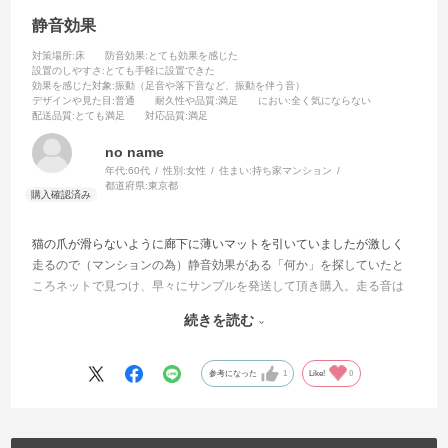
静音効果
対策場所
:床
防音効果
:とても効果を感じた
設置のしやすさ
:とても手軽に設置できた
効果を感じた対象
:振動（足音や落下音など、振動を伴う音）
デザインや見た目
:普通
耐久性や品質
:満足
におい
:全く気にならない
配送品質
:とても満足
対応品質
:満足
no name
年代:
60代
性別:
女性
住まい:
持ち家マンション
都道府県:
東京都
猫の爪が滑らないように廊下に薄いマットを引いていましたが激しく
走るので（マンションの為）静音効果がある「何か」を探していたと
ころネットで見つけ、早々にサンプルを発送して頂き購入。走る音は
軽減されてると感じています。
続きを読む
歩き心地も程よい硬さで気にならないです。
確認はしていないのですが床暖房対応であれば更に使用範囲が広がる
参考になった
1
Like!
0
と思います。