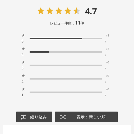
4.7
11
レビュー件数：
件
★
(8
5
)
★
(3
4
)
★
(0
3
)
★
(0
2
)
★
(0
1
)
絞り込み
表示：新しい順