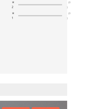
★
(0
2
)
★
(0
1
)