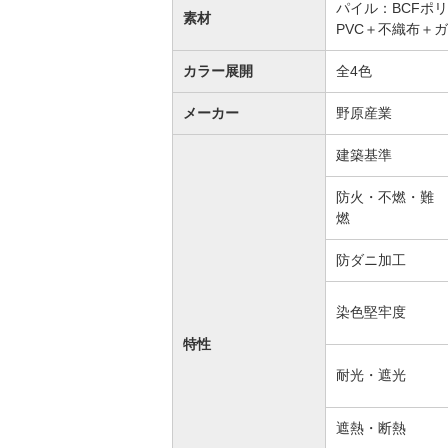
パイル：BCFポ
素材
PVC＋不織布＋ガ
カラー展開
全4色
メーカー
野原産業
建築基準
防火・不燃・難
燃
防ダニ加工
染色堅牢度
特性
耐光・遮光
遮熱・断熱