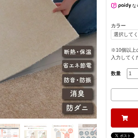
な
カラー
※10個以
入力してく