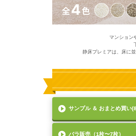
マンション
静床プレミアは、床に並
サンプル ＆ おまとめ買い(
バラ販売（1枚〜7枚）