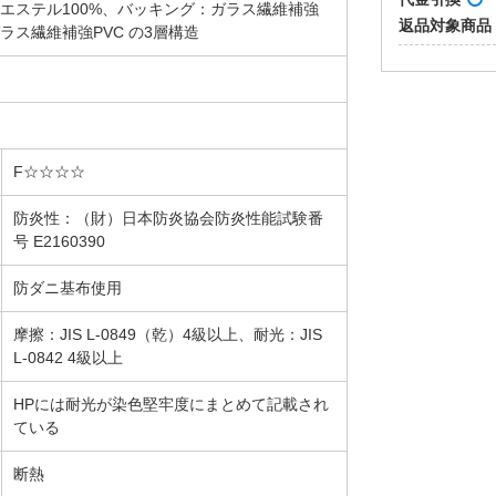
リエステル100%、バッキング：ガラス繊維補強
返品対象商品
ラス繊維補強PVC の3層構造
F☆☆☆☆
防炎性：（財）日本防炎協会防炎性能試験番
号 E2160390
防ダニ基布使用
摩擦：JIS L-0849（乾）4級以上、耐光：JIS
L-0842 4級以上
HPには耐光が染色堅牢度にまとめて記載され
ている
断熱