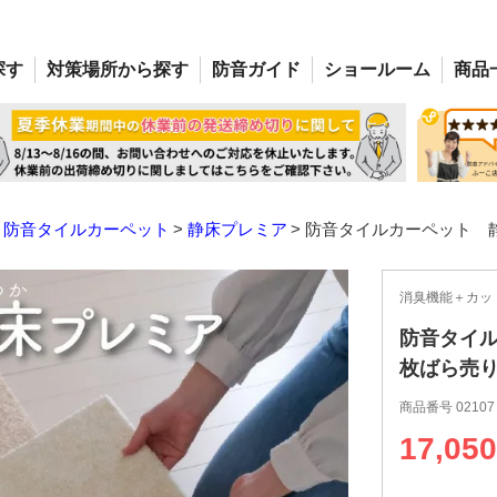
探す
対策場所
から探す
防音
ガイド
ショー
ルーム
商品
防音タイルカーペット
静床プレミア
防音タイルカーペット 
消臭機能＋カッ
防音タイル
枚ばら売
商品番号
02107
17,050