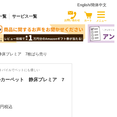
English/
簡体中文
一覧
サービス
一覧
お問い合わせ
カート
メニュー
静床プレミア 7枚ばら売り
トパイルでペットにも優しい
カーペット 静床プレミア 7
り
税込