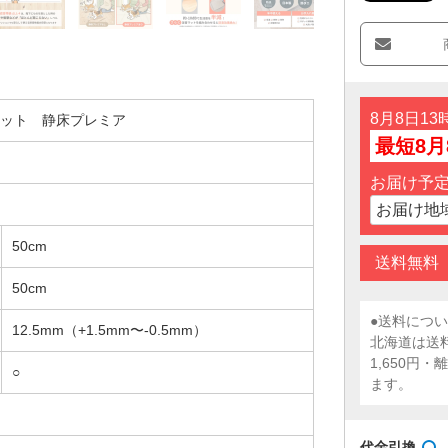
8月8日1
ット 静床プレミア
最短8月
お届け予
50cm
送料無料
50cm
●送料につ
12.5mm（+1.5mm〜-0.5mm）
北海道は送
1,650円
○
ます。
代金引換