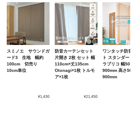
スミノエ サウンドガ
防音カーテンセット
ワンタッチ防音壁
ード3 生地 幅約
片開き 2枚 セット 幅
ト スタンダード 
100cm 切売り
110cm×丈135cm
ラブリコ 幅50-
10cm単位
Otonagi×1枚 トルモ
900mm 高さ50-
ア×1枚
900mm
¥1,430
¥21,450
¥3