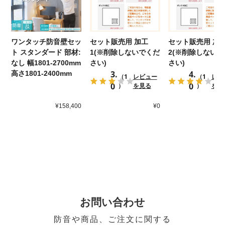
ワンタッチ防音壁セッ
セット販売用 加工
セット販売用 加
ト スタンダード 部材:
1(※削除しないでくだ
2(※削除しない
なし 幅1801-2700mm
さい)
さい)
3.
4.
高さ1801-2400mm
（1
レビュー
（1
レビ
0
0
）
を見る
）
を見
¥158,400
¥0
お問い合わせ
防音や商品、ご注文に関する