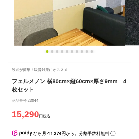
設置が簡単！吸音対策にオススメ
フェルメノン 横80cm×縦60cm×厚さ9mm 4
枚セット
商品番号
23044
15,290
税込
なら
月々1,274円
から。分割手数料無料