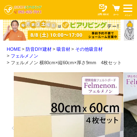
お問い合わせ
カート
メニュー
HOME
防音DIY建材
吸音材
その他吸音材
フェルメノン
フェルメノン 横80cm×縦60cm×厚さ9mm 4枚セット