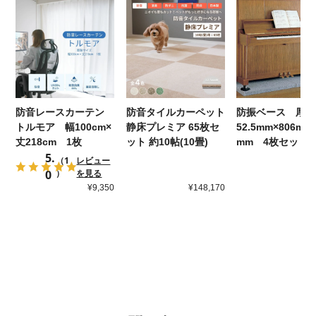
防音レースカーテン
防音タイルカーペット
防振ベース 厚さ
トルモア 幅100cm×
静床プレミア 65枚セ
52.5mm×806mm
丈218cm 1枚
ット 約10帖(10畳)
mm 4枚セット
5.
（1
レビュー
0
）
を見る
¥9,350
¥148,170
¥8