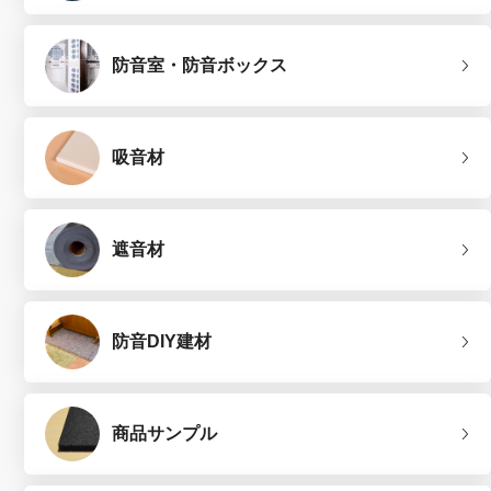
防音室・防音ボックス
吸音材
遮音材
防音DIY建材
商品サンプル