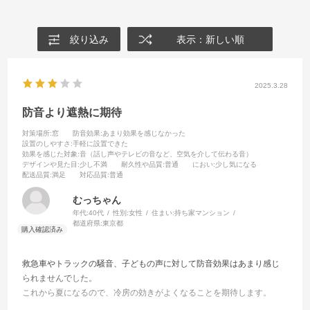
絞り込み
表示：新しい順
2025.3.28
防音より遮熱に期待
対策場所
:窓
防音効果
:あまり効果を感じなかった
設置のしやすさ
:手軽に設置できた
効果を感じた対象
:音（話し声やテレビの音など、空気を介して伝わる音）
デザインや見た目
:少し不満
耐久性や品質
:普通
におい
:少し気になる
配送品質
:満足
対応品質
:普通
むっちゃん
年代:
40代
性別:
女性
住まい:
持ち家マンション
都道府県:
東京都
救急車やトラックの騒音、子どもの声に対して防音効果はあまり感じ
られませんでした。
これから夏になるので、冷房の効きがよくなることを期待します。
光の通りはよく、明るいです。