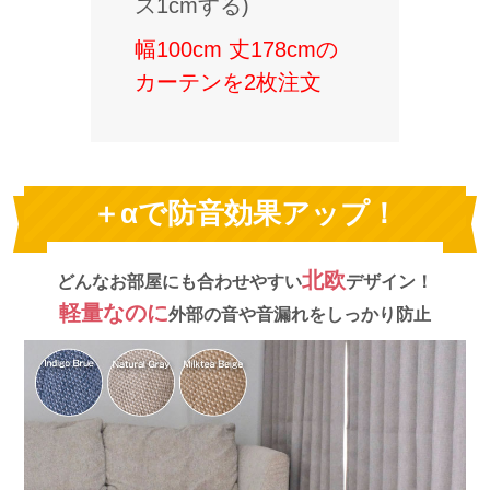
ス1cmする)
幅100cm 丈178cmの
カーテンを2枚注文
＋αで防音効果アップ！
北欧
どんなお部屋にも合わせやすい
デザイン！
軽量なのに
外部の音や音漏れをしっかり防止