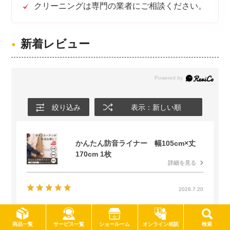
クリーニングは専門の業者にご相談ください。
新着レビュー
絞り込み
表示：新しい順
かんたん防音ライナー 幅105cm×丈
170cm 1枚
詳細を見る
2026.7.20
効果ありでした
サービス一覧
商品一覧
ショールーム
オンライン相談
検索
対策場所
:窓
防音効果
:まあまあ効果を感じた