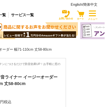
English/
簡体中文
一覧
サービス
一覧
お問い合わせ
カート
メニュー
 幅71-110cm 丈58-80cm
テンにつけるだけで防音効果UP！お手軽に窓の
音ライナー イージーオーダー
m 丈58-80cm
税込