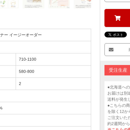
ナー イージーオーダー
710-1100
受注生産
580-800
2
●北海道への
お届けは別途
送料が発生
●こちらの
%
を除く12か
ご注文いた
約2週間か
※こちらの