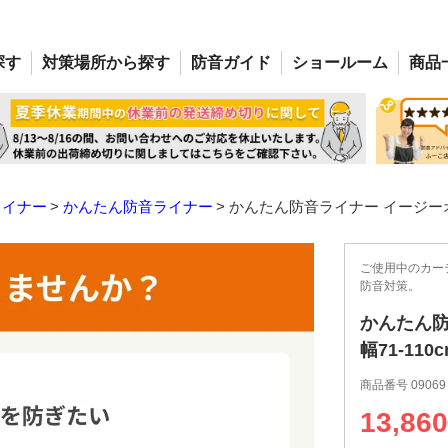
探す
対策場所
から探す
防音
ガイド
ショー
ルーム
商品
ライナー
かんたん防音ライナー
かんたん防音ライナー イージーオーダー
ご使用中のカー
防音対策。
かんたん防
幅71-110c
商品番号
09069
13,860