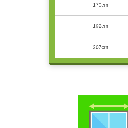
170cm
192cm
207cm