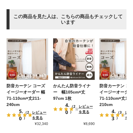
この商品を見た人は、こちらの商品もチェックして
います
防音カーテン コーズ
防音カーテン コ
かんたん防音ライナ
イージーオーダー 幅
イージーオーダー
ー 幅105cm×丈
71-110cm×丈211-
71-110cm×丈181
97cm 1枚
4.
240cm
210cm
（2
レビュー
5.
4.
0
）
を見る
（2
レビュー
（3
レビ
0
3
）
を見る
）
を見
¥8,690
¥32,340
¥3