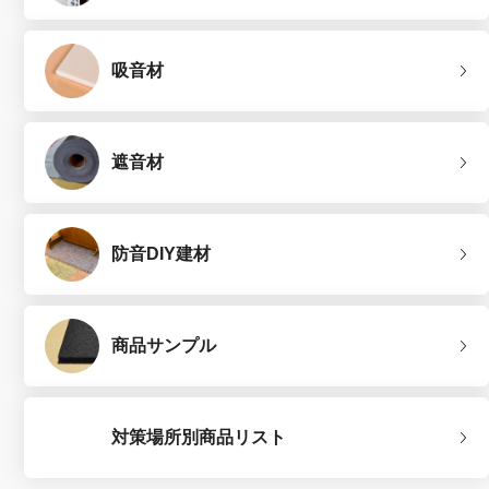
吸音材
遮音材
防音DIY建材
商品サンプル
対策場所別商品リスト