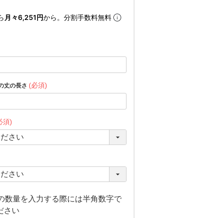
ら
月々6,251円
から。分割手数料無料
(必須)
の丈の長さ
必須)
上の数量を入力する際には半角数字で
ださい