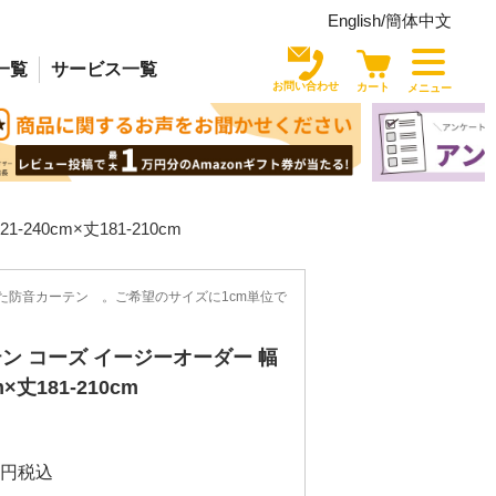
English/
簡体中文
一覧
サービス
一覧
お問い合わせ
カート
メニュー
40cm×丈181-210cm
た防音カーテン 。ご希望のサイズに1cm単位で
。
ン コーズ イージーオーダー 幅
m×丈181-210cm
税込