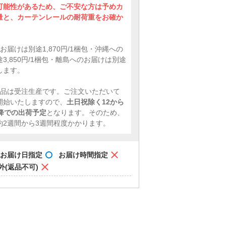
可能性があるため、ご不安な方は予めカ
量と、カーテンレールの耐荷重をお確か
。
お届けは別途1,870円/1梱包・沖縄への
3,850円/1梱包・離島へのお届けは別途
します。
商品は受注生産です。ご注文いただいて
開始いたしますので、
土日祝除く12から
以降での出荷予定
となります。そのため、
約2週間から3週間程度かかります。
お届け日指定
お届け時間指定
外(返品不可)