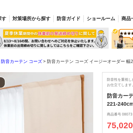
探す
対策場所
から探す
防音
ガイド
ショー
ルーム
商品
防音カーテン コーズ
防音カーテン コーズ イージーオーダー 幅221-2
防音性を重視し
お仕立てします
防音カーテ
221-240c
商品番号
08073
75,020