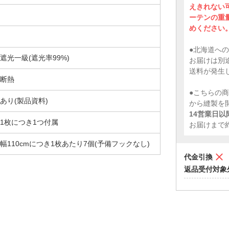
えきれない
ーテンの重
めください
●北海道への
遮光一級(遮光率99%)
お届けは別途
送料が発生
断熱
●こちらの
あり(製品資料)
から縫製を
14営業日
1枚につき1つ付属
お届けまで
幅110cmにつき1枚あたり7個(予備フックなし)
代金引換
返品受付対象