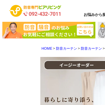
お悩み
から
HOME
防音カーテン
防音カーテン