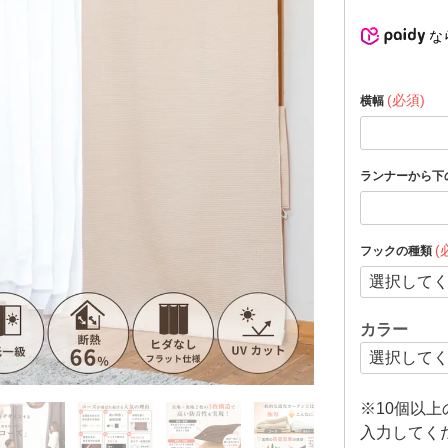
な
(必須)
横幅
ランナーから下
(
フックの種類
カラー
※10個以
入力してく