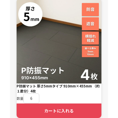
P防振マット 厚さ5mmタイプ 910mm×455mm （約
１畳分）4枚
数量
カートに入れる