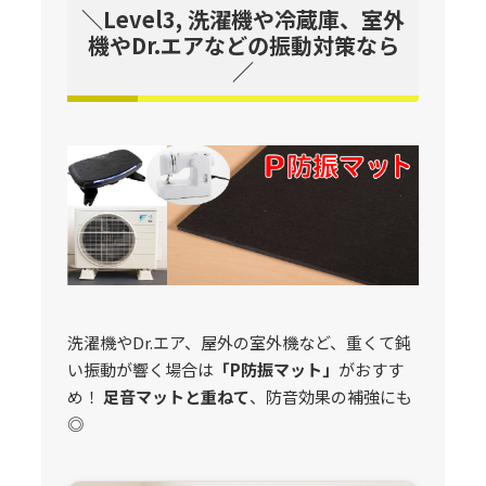
＼Level3, 洗濯機や冷蔵庫、室外
機やDr.エアなどの振動対策なら
／
洗濯機やDr.エア、屋外の室外機など、重くて鈍
い振動が響く場合は
「P防振マット」
がおすす
め！
足音マットと重ねて
、防音効果の補強にも
◎