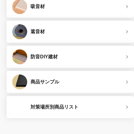
吸音材
遮音材
防音DIY建材
商品サンプル
対策場所別商品リスト