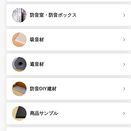
防音室・防音ボックス
吸音材
遮音材
防音DIY建材
商品サンプル